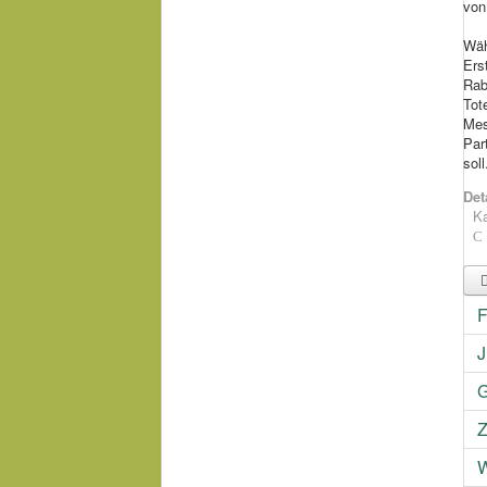
von
Wäh
Ers
Rab
Tot
Mes
Par
sol
Det
Ka
F
J
G
Z
W