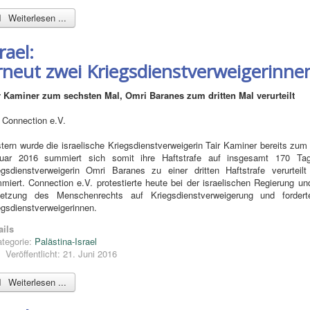
Weiterlesen ...
rael:
rneut zwei Kriegsdienstverweigerinnen
r Kaminer zum sechsten Mal, Omri Baranes zum dritten Mal verurteilt
 Connection e.V.
tern wurde die israelische Kriegsdienstverweigerin Tair Kaminer bereits zum s
uar 2016 summiert sich somit ihre Haftstrafe auf insgesamt 170 Tag
egsdienstverweigerin Omri Baranes zu einer dritten Haftstrafe verurte
miert. Connection e.V. protestierte heute bei der israelischen Regierung und
letzung des Menschenrechts auf Kriegsdienstverweigerung und fordert
egsdienstverweigerinnen.
ails
tegorie:
Palästina-Israel
Veröffentlicht: 21. Juni 2016
Weiterlesen ...