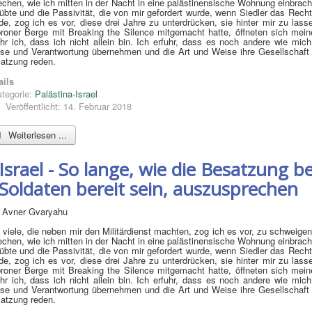
echen, wie ich mitten in der Nacht in eine palästinensische Wohnung einbrach
übte und die Passivität, die von mir gefordert wurde, wenn Siedler das Recht
de, zog ich es vor, diese drei Jahre zu unterdrücken, sie hinter mir zu lass
roner Berge mit Breaking the Silence mitgemacht hatte, öffneten sich mei
uhr ich, dass ich nicht allein bin. Ich erfuhr, dass es noch andere wie mich
se und Verantwortung übernehmen und die Art und Weise ihre Gesellschaft 
atzung reden.
ails
tegorie:
Palästina-Israel
Veröffentlicht: 14. Februar 2018
Weiterlesen ...
Israel - So lange, wie die Besatzung 
Soldaten bereit sein, auszusprechen
 Avner Gvaryahu
 viele, die neben mir den Militärdienst machten, zog ich es vor, zu schweigen
echen, wie ich mitten in der Nacht in eine palästinensische Wohnung einbrach
übte und die Passivität, die von mir gefordert wurde, wenn Siedler das Recht
de, zog ich es vor, diese drei Jahre zu unterdrücken, sie hinter mir zu lass
roner Berge mit Breaking the Silence mitgemacht hatte, öffneten sich mei
uhr ich, dass ich nicht allein bin. Ich erfuhr, dass es noch andere wie mich
se und Verantwortung übernehmen und die Art und Weise ihre Gesellschaft 
atzung reden.