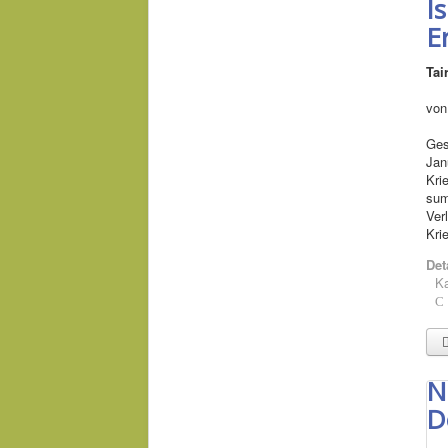
Is
E
Tai
von
Ges
Jan
Kri
sum
Ver
Kri
Det
Ka
N
D