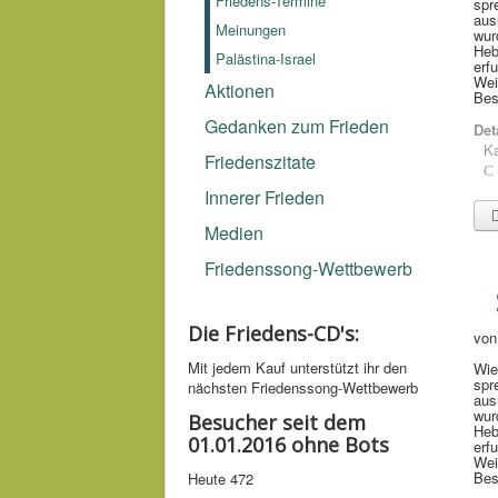
Friedens-Termine
spr
aus
Meinungen
wur
Heb
Palästina-Israel
erf
Wei
Aktionen
Bes
Gedanken zum Frieden
Det
Ka
Friedenszitate
Innerer Frieden
Medien
Friedenssong-Wettbewerb
Die Friedens-CD's:
von
Mit jedem Kauf unter­stützt ihr den
Wie
spr
nächsten Friedens­song-­Wettbe­werb
aus
wur
Besucher seit dem
Heb
01.01.2016 ohne Bots
erf
Wei
Bes
Heute
472