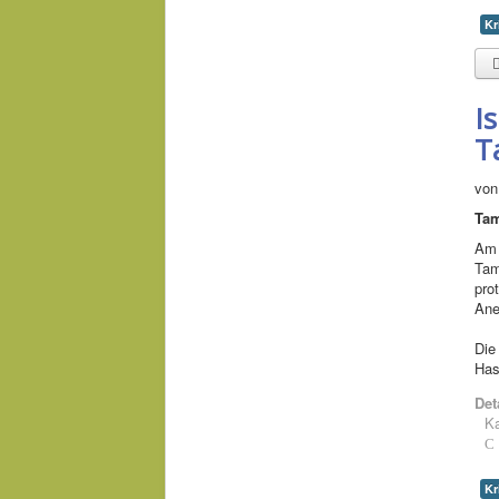
Kr
I
T
von
Tam
Am 
Tam
pro
Ane
Die
Has
Det
Ka
Kr