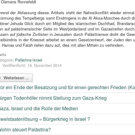
 Clemens Ronnefeldt
rend der Abfassung dieses Artikels steht der Nahostkonflikt wieder einm
türmung des Tempelbergs samt Eindringens in die Al Aksa-Moschee durch die
biner Jehuda Glick durch ein Mitglied des islamischen Dschihad, Brandan
en auf palästinensischer Seite im Westjordanland und im Gazastreifen dur
sern auf jüdische Zivilisten in Jerusalem durch Palästinenser droht die Gewa
teibündnis in der Knesset arbeitet an einem Gesetzentwurf, der Juden den
l. Hamas und Fatah riefen dazu auf, dies mit allen Mitteln zu verhindern.
ails
tegorie:
Palästina-Israel
Veröffentlicht: 18. November 2014
Weiterlesen ...
ür ein Ende der Besatzung und für einen gerechten Frieden (Ko
ürgen Todenhöfer nimmt Stellung zum Gaza-Krieg
aza, Israel und die Rolle der Medien
weistaatenlösung = Bürgerkrieg in Israel ?
ohin steuert Palästina?