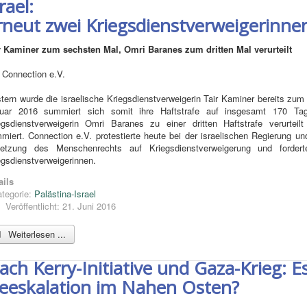
rael:
rneut zwei Kriegsdienstverweigerinnen
r Kaminer zum sechsten Mal, Omri Baranes zum dritten Mal verurteilt
 Connection e.V.
tern wurde die israelische Kriegsdienstverweigerin Tair Kaminer bereits zum s
uar 2016 summiert sich somit ihre Haftstrafe auf insgesamt 170 Tag
egsdienstverweigerin Omri Baranes zu einer dritten Haftstrafe verurte
miert. Connection e.V. protestierte heute bei der israelischen Regierung und
letzung des Menschenrechts auf Kriegsdienstverweigerung und fordert
egsdienstverweigerinnen.
ails
tegorie:
Palästina-Israel
Veröffentlicht: 21. Juni 2016
Weiterlesen ...
ach Kerry-Initiative und Gaza-Krieg: E
eeskalation im Nahen Osten?