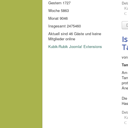
Gestern
1727
Det
Ka
Woche
5863
Monat
9046
Insgesamt
2475460
Aktuell sind 46 Gäste und keine
I
Mitglieder online
T
Kubik-Rubik Joomla! Extensions
von
Tam
Am 
Tam
pro
Ane
Die
Has
Det
Ka