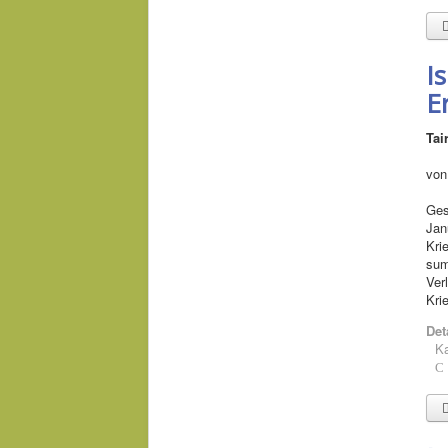
Is
E
Tai
von
Ges
Jan
Kri
sum
Ver
Kri
Det
Ka