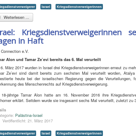
iegsdienstverweigerer
Israel
Kriegsdienstverweigerinnen
Weiterlesen ...
srael: Kriegsdienstverweigerinnen 
agen in Haft
 Connection e.V.
ar Alon und Tamar Ze’evi bereits das 6. Mal verurteilt
6. März 2017 wurden in Israel drei Kriegsdienstverweigerinnen erneut zu mehr
ar Ze’evi sind damit bereits zum sechsten Mal verurteilt worden, Atal
testierte heute bei der israelischen Regierung gegen die Verurteilungen, f
rkennung des Menschenrechts auf Kriegsdienstverweigerung.
 18-jährige Tamar Alon hatte am 16. November 2016 ihre Kriegsdienstve
homer erklärt. Seitdem wurde sie insgesamt sechs Mal verurteilt, zuletzt zu 
ails
tegorie:
Palästina-Israel
Veröffentlicht: 21. März 2017
iegsdienstverweigerer
Israel
Kriegsdienstverweigerinnen