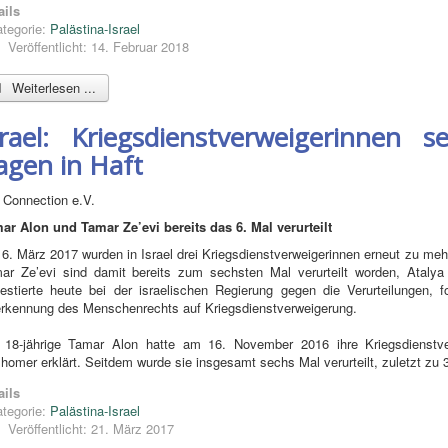
ails
tegorie:
Palästina-Israel
Veröffentlicht: 14. Februar 2018
Weiterlesen ...
srael: Kriegsdienstverweigerinnen 
agen in Haft
 Connection e.V.
ar Alon und Tamar Ze’evi bereits das 6. Mal verurteilt
6. März 2017 wurden in Israel drei Kriegsdienstverweigerinnen erneut zu mehr
ar Ze’evi sind damit bereits zum sechsten Mal verurteilt worden, Atal
testierte heute bei der israelischen Regierung gegen die Verurteilungen, f
rkennung des Menschenrechts auf Kriegsdienstverweigerung.
 18-jährige Tamar Alon hatte am 16. November 2016 ihre Kriegsdienstve
homer erklärt. Seitdem wurde sie insgesamt sechs Mal verurteilt, zuletzt zu 
ails
tegorie:
Palästina-Israel
Veröffentlicht: 21. März 2017