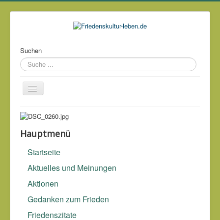
Suchen
Über mich
Kontakt
Hauptmenü
Impressum & Datenschutz
Startseite
Links
Aktuelles und Meinungen
Archiv
Aktionen
Gedanken zum Frieden
Junge Krieger, alte Kriecher.
deutsches Sprichwort
Friedenszitate