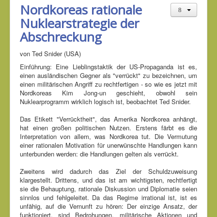
Nordkoreas rationale
Nuklearstrategie der
Abschreckung
von Ted Snider (USA)
Einführung: Eine Lieblingstaktik der US-Propaganda ist es,
einen ausländischen Gegner als "verrückt" zu bezeichnen, um
einen militärischen Angriff zu rechtfertigen - so wie es jetzt mit
Nordkoreas Kim Jong-un geschieht, obwohl sein
Nuklearprogramm wirklich logisch ist, beobachtet Ted Snider.
Das Etikett "Verrücktheit", das Amerika Nordkorea anhängt,
hat einen großen politischen Nutzen. Erstens färbt es die
Interpretation von allem, was Nordkorea tut. Die Vermutung
einer rationalen Motivation für unerwünschte Handlungen kann
unterbunden werden: die Handlungen gelten als verrückt.
Zweitens wird dadurch das Ziel der Schuldzuweisung
klargestellt. Drittens, und das ist am wichtigsten, rechtfertigt
sie die Behauptung, rationale Diskussion und Diplomatie seien
sinnlos und fehlgeleitet. Da das Regime irrational ist, ist es
unfähig, auf die Vernunft zu hören: Der einzige Ansatz, der
funktioniert, sind Bedrohungen, militärische Aktionen und