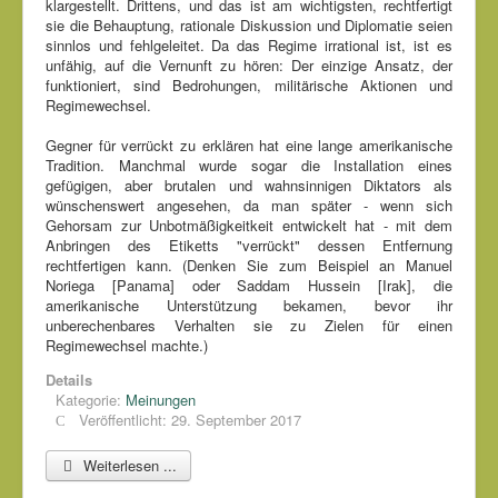
klargestellt. Drittens, und das ist am wichtigsten, rechtfertigt
sie die Behauptung, rationale Diskussion und Diplomatie seien
sinnlos und fehlgeleitet. Da das Regime irrational ist, ist es
unfähig, auf die Vernunft zu hören: Der einzige Ansatz, der
funktioniert, sind Bedrohungen, militärische Aktionen und
Regimewechsel.
Gegner für verrückt zu erklären hat eine lange amerikanische
Tradition. Manchmal wurde sogar die Installation eines
gefügigen, aber brutalen und wahnsinnigen Diktators als
wünschenswert angesehen, da man später - wenn sich
Gehorsam zur Unbotmäßigkeitkeit entwickelt hat - mit dem
Anbringen des Etiketts "verrückt" dessen Entfernung
rechtfertigen kann. (Denken Sie zum Beispiel an Manuel
Noriega [Panama] oder Saddam Hussein [Irak], die
amerikanische Unterstützung bekamen, bevor ihr
unberechenbares Verhalten sie zu Zielen für einen
Regimewechsel machte.)
Details
Kategorie:
Meinungen
Veröffentlicht: 29. September 2017
Weiterlesen ...