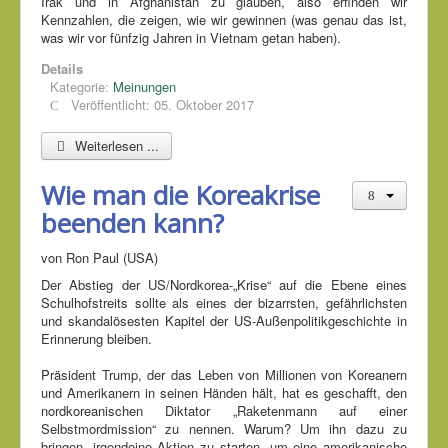
Irak und in Afghanistan zu glauben, also erfinden wir
Kennzahlen, die zeigen, wie wir gewinnen (was genau das ist,
was wir vor fünfzig Jahren in Vietnam getan haben).
Details
Kategorie:
Meinungen
Veröffentlicht: 05. Oktober 2017
Weiterlesen ...
Wie man die Koreakrise
beenden kann?
von Ron Paul (USA)
Der Abstieg der US/Nordkorea-„Krise“ auf die Ebene eines
Schulhofstreits sollte als eines der bizarrsten, gefährlichsten
und skandalösesten Kapitel der US-Außenpolitikgeschichte in
Erinnerung bleiben.
Präsident Trump, der das Leben von Millionen von Koreanern
und Amerikanern in seinen Händen hält, hat es geschafft, den
nordkoreanischen Diktator „Raketenmann auf einer
Selbstmordmission“ zu nennen. Warum? Um ihn dazu zu
bringen, irgendeine Aktion zu starten, um eine amerikanische