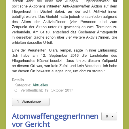
letzten Jahr bei einer von JunepA (Jugendnetzwerk für
politische Aktionen) initiierten Anti-Atomwaffen Aktion auf dem
Fliegerhorst in Büchel dabei, an der acht Aktivist_innen
beteiligt waren. Das Gericht hatte jedoch entschieden aufgrund
des Alters der Aktivist*innen (vier Personen sind zum
Zeitpunkt der Aktion unter 21 gewesen) an zwei Terminen zu
verhandeln. Am 04.10. entschied das Cochemer Amtsgericht
in derselben Sache schon über vier weitere Aktivist*innen. Sie
erhielten dasselbe Urteil.
Eine der Verurteilten, Clara Tempel, sagte in ihrer Einlassung:
„Ich habe am 12. September 2016 die Landebahn des
Fliegerhorstes Büchel besetzt. Dass ich zu diesem Zeitpunkt
an diesem Ort war, war kein Zufall und kein Versehen. Ich habe
mir diesen Ort bewusst ausgesucht, um dort zu stören.“
Details
Kategorie:
Aktuelles
Veröffentlicht: 19. Oktober 2017
Weiterlesen ...
AtomwaffengegnerInnen
vor Gericht