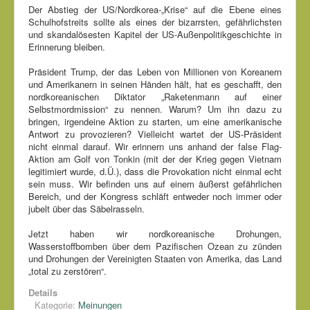
Der Abstieg der US/Nordkorea-„Krise“ auf die Ebene eines
Schulhofstreits sollte als eines der bizarrsten, gefährlichsten
und skandalösesten Kapitel der US-Außenpolitikgeschichte in
Erinnerung bleiben.
Präsident Trump, der das Leben von Millionen von Koreanern
und Amerikanern in seinen Händen hält, hat es geschafft, den
nordkoreanischen Diktator „Raketenmann auf einer
Selbstmordmission“ zu nennen. Warum? Um ihn dazu zu
bringen, irgendeine Aktion zu starten, um eine amerikanische
Antwort zu provozieren? Vielleicht wartet der US-Präsident
nicht einmal darauf. Wir erinnern uns anhand der false Flag-
Aktion am Golf von Tonkin (mit der der Krieg gegen Vietnam
legitimiert wurde, d.Ü.), dass die Provokation nicht einmal echt
sein muss. Wir befinden uns auf einem äußerst gefährlichen
Bereich, und der Kongress schläft entweder noch immer oder
jubelt über das Säbelrasseln.
Jetzt haben wir nordkoreanische Drohungen,
Wasserstoffbomben über dem Pazifischen Ozean zu zünden
und Drohungen der Vereinigten Staaten von Amerika, das Land
„total zu zerstören“.
Details
Kategorie:
Meinungen