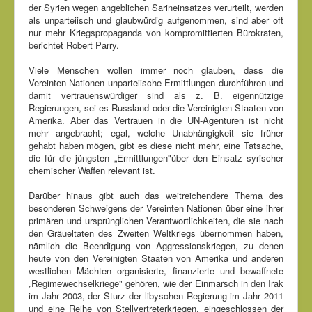
der Syrien wegen angeblichen Sarineinsatzes verurteilt, werden
als unparteiisch und glaubwürdig aufgenommen, sind aber oft
nur mehr Kriegspropaganda von kompromittierten Bürokraten,
berichtet Robert Parry.
Viele Menschen wollen immer noch glauben, dass die
Vereinten Nationen unparteiische Ermittlungen durchführen und
damit vertrauenswürdiger sind als z. B. eigennützige
Regierungen, sei es Russland oder die Vereinigten Staaten von
Amerika. Aber das Vertrauen in die UN-Agenturen ist nicht
mehr angebracht; egal, welche Unabhängigkeit sie früher
gehabt haben mögen, gibt es diese nicht mehr, eine Tatsache,
die für die jüngsten „Ermittlungen"über den Einsatz syrischer
chemischer Waffen relevant ist.
Darüber hinaus gibt auch das weitreichendere Thema des
besonderen Schweigens der Vereinten Nationen über eine ihrer
primären und ursprünglichen Verantwortlichkeiten, die sie nach
den Gräueltaten des Zweiten Weltkriegs übernommen haben,
nämlich die Beendigung von Aggressionskriegen, zu denen
heute von den Vereinigten Staaten von Amerika und anderen
westlichen Mächten organisierte, finanzierte und bewaffnete
„Regimewechselkriege" gehören, wie der Einmarsch in den Irak
im Jahr 2003, der Sturz der libyschen Regierung im Jahr 2011
und eine Reihe von Stellvertreterkriegen, eingeschlossen der