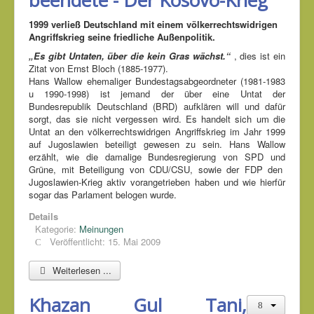
beendete - Der Kosovo-Krieg
1999 verließ Deutschland mit einem völkerrechtswidrigen
Angriffskrieg seine friedliche Außenpolitik.
„Es gibt Untaten, über die kein Gras wächst.“
, dies ist ein
Zitat von Ernst Bloch (1885-1977).
Hans Wallow ehemaliger Bundestagsabgeordneter (1981-1983
u 1990-1998) ist jemand der über eine Untat der
Bundesrepublik Deutschland (BRD) aufklären will und dafür
sorgt, das sie nicht vergessen wird. Es handelt sich um die
Untat an den völkerrechtswidrigen Angriffskrieg im Jahr 1999
auf Jugoslawien beteiligt gewesen zu sein. Hans Wallow
erzählt, wie die damalige Bundesregierung von SPD und
Grüne, mit Beteiligung von CDU/CSU, sowie der FDP den
Jugoslawien-Krieg aktiv vorangetrieben haben und wie hierfür
sogar das Parlament belogen wurde.
Details
Kategorie:
Meinungen
Veröffentlicht: 15. Mai 2009
Weiterlesen ...
Khazan Gul Tani,