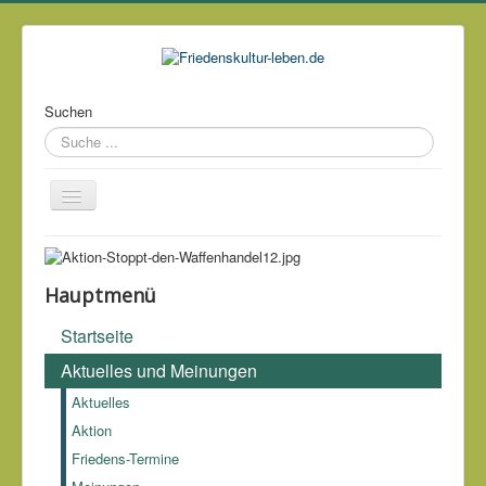
Suchen
Über mich
Kontakt
Hauptmenü
Impressum & Datenschutz
Startseite
Links
Aktuelles und Meinungen
Archiv
Aktuelles
Aktion
Friedens-Termine
Unter friedlichen Umständen fällt der kriegerische Mensch