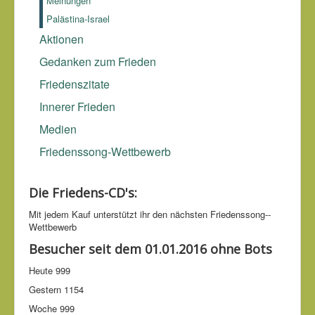
Meinungen
über sich selbst her.
Friedrich Wilhelm Nietzsche (1844-1900)
Palästina-Israel
Aktionen
Gedanken zum Frieden
Friedenszitate
Innerer Frieden
Medien
Friedenssong-Wettbewerb
Die Friedens-CD's:
Mit jedem Kauf unter­stützt ihr den nächsten Friedens­song-­
Wettbe­werb
Besucher seit dem 01.01.2016 ohne Bots
Heute
999
Gestern
1154
Woche
999