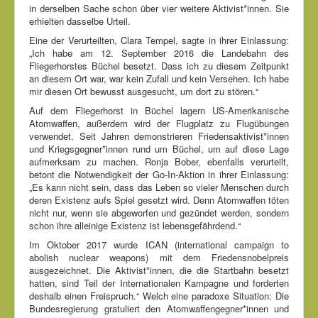
in derselben Sache schon über vier weitere Aktivist*innen. Sie
erhielten dasselbe Urteil.
Eine der Verurteilten, Clara Tempel, sagte in ihrer Einlassung:
„Ich habe am 12. September 2016 die Landebahn des
Fliegerhorstes Büchel besetzt. Dass ich zu diesem Zeitpunkt
an diesem Ort war, war kein Zufall und kein Versehen. Ich habe
mir diesen Ort bewusst ausgesucht, um dort zu stören.“
Auf dem Fliegerhorst in Büchel lagern US-Amerikanische
Atomwaffen, außerdem wird der Flugplatz zu Flugübungen
verwendet. Seit Jahren demonstrieren Friedensaktivist*innen
und Kriegsgegner*innen rund um Büchel, um auf diese Lage
aufmerksam zu machen. Ronja Bober, ebenfalls verurteilt,
betont die Notwendigkeit der Go-In-Aktion in ihrer Einlassung:
„Es kann nicht sein, dass das Leben so vieler Menschen durch
deren Existenz aufs Spiel gesetzt wird. Denn Atomwaffen töten
nicht nur, wenn sie abgeworfen und gezündet werden, sondern
schon ihre alleinige Existenz ist lebensgefährdend.“
Im Oktober 2017 wurde ICAN (international campaign to
abolish nuclear weapons) mit dem Friedensnobelpreis
ausgezeichnet. Die Aktivist*innen, die die Startbahn besetzt
hatten, sind Teil der Internationalen Kampagne und forderten
deshalb einen Freispruch.“ Welch eine paradoxe Situation: Die
Bundesregierung gratuliert den Atomwaffengegner*innen und