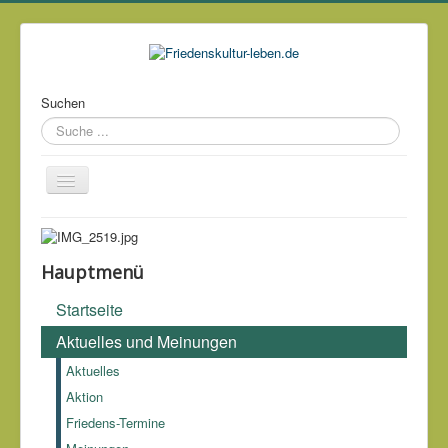
Suchen
Über mich
Kontakt
Hauptmenü
Impressum & Datenschutz
Startseite
Links
Aktuelles und Meinungen
Archiv
Aktuelles
Aktion
Die vom Kriege leben, sterben nicht an ihm.
Franz Carl
Friedens-Termine
Endres (1878-1954)