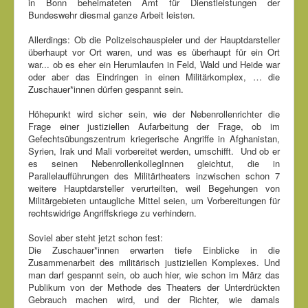
in Bonn beheimateten Amt für Dienstleistungen der
Bundeswehr diesmal ganze Arbeit leisten.
Allerdings: Ob die Polizeischauspieler und der Hauptdarsteller
überhaupt vor Ort waren, und was es überhaupt für ein Ort
war... ob es eher ein Herumlaufen in Feld, Wald und Heide war
oder aber das Eindringen in einen Militärkomplex, … die
Zuschauer*innen dürfen gespannt sein.
Höhepunkt wird sicher sein, wie der Nebenrollenrichter die
Frage einer justiziellen Aufarbeitung der Frage, ob im
Gefechtsübungszentrum kriegerische Angriffe in Afghanistan,
Syrien, Irak und Mali vorbereitet werden, umschifft. Und ob er
es seinen NebenrollenkollegInnen gleichtut, die in
Parallelaufführungen des Militärtheaters inzwischen schon 7
weitere Hauptdarsteller verurteilten, weil Begehungen von
Militärgebieten untaugliche Mittel seien, um Vorbereitungen für
rechtswidrige Angriffskriege zu verhindern.
Soviel aber steht jetzt schon fest:
Die Zuschauer*innen erwarten tiefe Einblicke in die
Zusammenarbeit des militärisch justiziellen Komplexes. Und
man darf gespannt sein, ob auch hier, wie schon im März das
Publikum von der Methode des Theaters der Unterdrückten
Gebrauch machen wird, und der Richter, wie damals