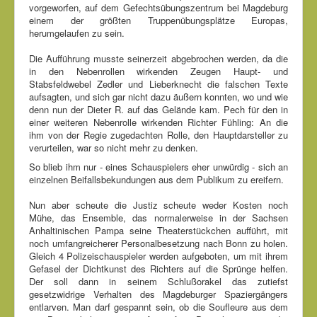
vorgeworfen, auf dem Gefechtsübungszentrum bei Magdeburg
einem der größten Truppenübungsplätze Europas,
herumgelaufen zu sein.
Die Aufführung musste seinerzeit abgebrochen werden, da die
in den Nebenrollen wirkenden Zeugen Haupt- und
Stabsfeldwebel Zedler und Lieberknecht die falschen Texte
aufsagten, und sich gar nicht dazu äußern konnten, wo und wie
denn nun der Dieter R. auf das Gelände kam. Pech für den in
einer weiteren Nebenrolle wirkenden Richter Fühling: An die
ihm von der Regie zugedachten Rolle, den Hauptdarsteller zu
verurteilen, war so nicht mehr zu denken.
So blieb ihm nur - eines Schauspielers eher unwürdig - sich an
einzelnen Beifallsbekundungen aus dem Publikum zu ereifern.
Nun aber scheute die Justiz scheute weder Kosten noch
Mühe, das Ensemble, das normalerweise in der Sachsen
Anhaltinischen Pampa seine Theaterstückchen aufführt, mit
noch umfangreicherer Personalbesetzung nach Bonn zu holen.
Gleich 4 Polizeischauspieler werden aufgeboten, um mit ihrem
Gefasel der Dichtkunst des Richters auf die Sprünge helfen.
Der soll dann in seinem Schlußorakel das zutiefst
gesetzwidrige Verhalten des Magdeburger Spaziergängers
entlarven. Man darf gespannt sein, ob die Soufleure aus dem