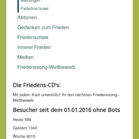
Meinungen
auszulöschen.
Ramman Kenoun (*?), Autor
Palästina-Israel
Aktionen
Gedanken zum Frieden
Friedenszitate
Innerer Frieden
Medien
Friedenssong-Wettbewerb
Die Friedens-CD's:
Mit jedem Kauf unter­stützt ihr den nächsten Friedens­song-­
Wettbe­werb
Besucher seit dem 01.01.2016 ohne Bots
Heute
599
Gestern
1343
Woche
9215