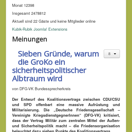
Monat
12398
Insgesamt
2478812
Aktuell sind 22 Gäste und keine Mitglieder online
Kubik-Rubik Joomla! Extensions
Meinungen
Sieben Gründe, warum
die GroKo ein
sicherheitspolitischer
Albtraum wird
von DFG-VK Bundessprecherkreis
Der Entwurf des Koalitionsvertrags zwischen CDU/CSU
und SPD offenbart eine massive Aufrüstung und
Militarisierung. Die „Deutsche Friedensgesellschaft –
Vereinigte KriegsdienstgegnerInnen“ (DFG-VK) kritisiert,
dass der Vertrag Militär zum zentralen Mittel der Außen-
und Sicherheitspolitik macht – die Friedensorganisation
beleuchtet dazu sieben Punkte des Koalitionsvertrags.