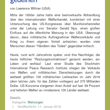
von Lawrence Wittner (USA)
Mitte der 1930er Jahre hatte eine bestverkaufte Abhandlung
über den internationalen Waffenhandel, kombiniert mit einer
Untersuchung des US-Kongresses über Munitionshersteller
unter der Leitung von Senator Gerald Nye, einen großen
Einfluss auf die öffentliche Meinung in den USA. Überzeugt
davon, dass militärische Auftragnehmer Waffenverkäufe und
Krieg zu ihrem eigenen Vorteil anheizten, wurden viele
Menschen diesen "Händlern des Todes" gegenüber kritisch.
Heute, rund acht Jahrzehnte später, sind ihre Nachfolger, die
heute höflicher "Rüstungskontraktoren" genannt werden, am
Leben und wohlauf. Laut einer Studie des Stockholm
International Peace Research Institute stiegen die Verkäufe
von Waffen und militärischen Dienstleistungen durch die
weltweit größten 100 militärischen Lieferanten im Jahr 2016
(dem letzten Jahr, für das Zahlen vorliegen) auf 375 Milliarden
Dollar. US-Konzerne steigerten ihren Anteil auf fast 58 Prozent
und lieferten Waffen an mindestens 100 Länder weltweit.
Details
Kategorie:
Meinungen
Veröffentlicht: 11. Januar 2018