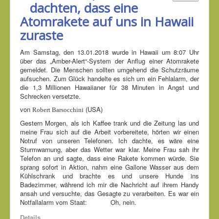
dachten, dass eine
Atomrakete auf uns in Hawaii
zuraste
Am Samstag, den 13.01.2018 wurde in Hawaii um 8:07 Uhr
über das
„Amber-Alert“
-System der Anflug einer Atomrakete
gemeldet. Die Menschen sollten umgehend die Schutzräume
aufsuchen. Zum Glück handelte es sich um ein Fehlalarm, der
die 1,3 Millionen Hawaiianer für 38 Minuten in Angst und
Schrecken versetzte.
von
(USA)
Robert Barsocchini
Gestern Morgen, als ich Kaffee trank und die Zeitung las und
meine Frau sich auf die Arbeit vorbereitete, hörten wir einen
Notruf von unseren Telefonen. Ich dachte, es wäre eine
Sturmwarnung, aber das Wetter war klar. Meine Frau sah ihr
Telefon an und sagte, dass eine Rakete kommen würde. Sie
sprang sofort in Aktion, nahm eine Gallone Wasser aus dem
Kühlschrank und brachte es und unsere Hunde ins
Badezimmer, während ich mir die Nachricht auf ihrem Handy
ansah und versuchte, das Gesagte zu verarbeiten. Es war ein
Notfallalarm vom Staat: Oh, nein.
Details