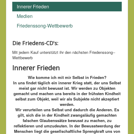
und nicht des Krieges.
Ralph Waldo Emerson (1803-1882)
Innerer Frieden
Medien
Friedenssong-Wettbewerb
Die Friedens-CD's:
Mit jedem Kauf unter­stützt ihr den nächsten Friedens­song-­
Wettbe­werb
Innerer Frieden
Wie komme ich mit mir Selbst in Frieden?
In uns findet täglich ein innerer Krieg statt, der uns Selbst
meist gar nicht bewusst ist. Wir werden zu Objekten
gemacht und machen uns bereits in der frühsten Kindheit
selbst zum Objekt, weil wir als Subjekte nicht akzeptiert
werden.
Wir verurteilen uns Selbst und dadurch die Anderen.
Es
gilt, sich die in der Kindheit zwangsläufig gemachten
falschen Glaubenssätze bewusst zu machen, zu
reflektieren und umzudeuten. In der Bewusstwerdung der
Menschen liegt die gesellschaftliche Sprengkraft uns von