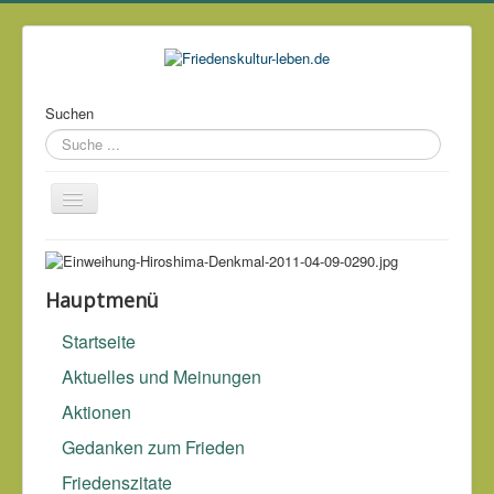
Suchen
Über mich
Kontakt
Hauptmenü
Impressum & Datenschutz
Startseite
Links
Aktuelles und Meinungen
Archiv
Aktionen
Gedanken zum Frieden
Friedenszitate
Die wahren und dauerhaften Siege sind die des Friedens