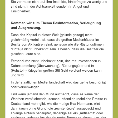
Sie vertrauen nicht auf ihre Instinkte, hinterfragen zu wenig und
sind nicht in der Achtsamkeit sondern in Angst und
Unsicherheit.
Kommen wir zum Thema Desinformation, Verleugnung
und Ausgrenzung.
Dass das Kapital in dieser Welt (gelinde gesagt) nicht
gleichmäßig verteilt ist, dass die großen Medienhäuser im
Besitz von Aktionären sind, genauso wie die Rüstungsfirmen,
dürfte ja nicht unbekannt sein. Ebenso, dass die Besitzer die
gleichen Leute sind.
Ferner dürfte nicht unbekannt sein, das mit Investitionen in
Datensammlung (Überwachung), Rüstungsgüter und in
(Rohstoff-) Kriege im großen Stil Geld verdient werden kann
und wird.
In der staatlichen Medienlandschaft wird das gerne beschönigt
oder verschwiegen.
Und wenn jemand den Mund aufmacht, dass es keine der
Wahrheit verpflichtende, seriöse, öffentlich rechtliche Presse in
Deutschland mehr gibt, wie die mutige Eva Herrmann, wird
dann (auch ohne Grund) die „rechte Keule“ ausgepackt und
solange einfach behauptet, derjenige sei ein „Antisemit“ oder
ähnliches, solange bis der deutsche Bürger es glaubt, weil das