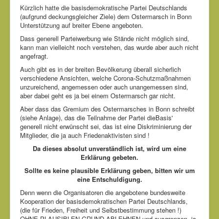
Kürzlich hatte die basisdemokratische Partei Deutschlands
(aufgrund deckungsgleicher Ziele) dem Ostermarsch in Bonn
Unterstützung auf breiter Ebene angeboten.
Dass generell Parteiwerbung wie Stände nicht möglich sind,
kann man vielleicht noch verstehen, das wurde aber auch nicht
angefragt.
Auch gibt es in der breiten Bevölkerung überall sicherlich
verschiedene Ansichten, welche Corona-Schutzmaßnahmen
unzureichend, angemessen oder auch unangemessen sind,
aber dabei geht es ja bei einem Ostermarsch gar nicht.
Aber dass das Gremium des Ostermarsches in Bonn schreibt
(siehe Anlage), das die Teilnahme der Partei dieBasis'
generell nicht erwünscht sei, das ist eine Diskriminierung der
Mitglieder, die ja auch Friedenaktivisten sind !
Da dieses absolut unverständlich ist, wird um eine
Erklärung gebeten.
Sollte es keine plausible Erklärung geben, bitten wir um
eine Entschuldigung.
Denn wenn die Organisatoren die angebotene bundesweite
Kooperation der basisdemokratischen Partei Deutschlands,
(die für Frieden, Freiheit und Selbstbestimmung stehen !)
OHNE PLAUSIBLEN GRUND ABLEHNEN und ausgrenzen, ja