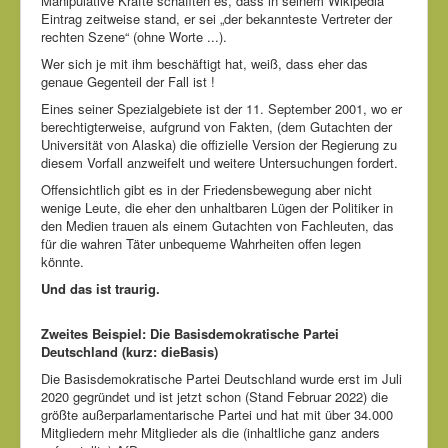
Manipulative Kräfte schafften es, dass in seinem Wikipedia
Eintrag zeitweise stand, er sei „der bekannteste Vertreter der
rechten Szene“ (ohne Worte ...).
Wer sich je mit ihm beschäftigt hat, weiß, dass eher das
genaue Gegenteil der Fall ist !
Eines seiner Spezialgebiete ist der 11. September 2001, wo er
berechtigterweise, aufgrund von Fakten, (dem Gutachten der
Universität von Alaska) die offizielle Version der Regierung zu
diesem Vorfall anzweifelt und weitere Untersuchungen fordert.
Offensichtlich gibt es in der Friedensbewegung aber nicht
wenige Leute, die eher den unhaltbaren Lügen der Politiker in
den Medien trauen als einem Gutachten von Fachleuten, das
für die wahren Täter unbequeme Wahrheiten offen legen
könnte.
Und das ist traurig.
Zweites Beispiel: Die Basisdemokratische Partei
Deutschland (kurz: dieBasis)
Die Basisdemokratische Partei Deutschland wurde erst im Juli
2020 gegründet und ist jetzt schon (Stand Februar 2022) die
größte außerparlamentarische Partei und hat mit über 34.000
Mitgliedern mehr Mitglieder als die (inhaltliche ganz anders