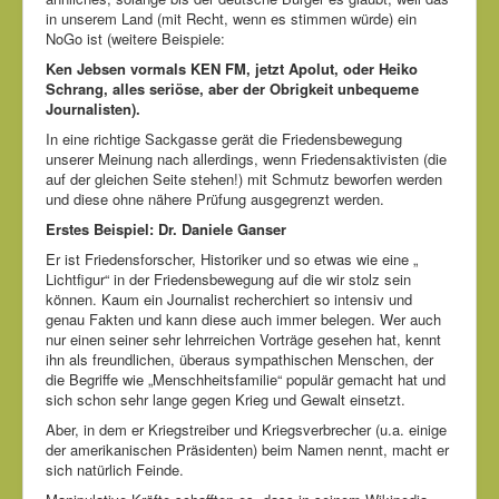
in unserem Land (mit Recht, wenn es stimmen würde) ein
NoGo ist (weitere Beispiele:
Ken Jebsen vormals KEN FM, jetzt Apolut, oder Heiko
Schrang, alles seriöse, aber der Obrigkeit unbequeme
Journalisten).
In eine richtige Sackgasse gerät die Friedensbewegung
unserer Meinung nach allerdings, wenn Friedensaktivisten (die
auf der gleichen Seite stehen!) mit Schmutz beworfen werden
und diese ohne nähere Prüfung ausgegrenzt werden.
Erstes Beispiel: Dr. Daniele Ganser
Er ist Friedensforscher, Historiker und so etwas wie eine „
Lichtfigur“ in der Friedensbewegung auf die wir stolz sein
können. Kaum ein Journalist recherchiert so intensiv und
genau Fakten und kann diese auch immer belegen. Wer auch
nur einen seiner sehr lehrreichen Vorträge gesehen hat, kennt
ihn als freundlichen, überaus sympathischen Menschen, der
die Begriffe wie „Menschheitsfamilie“ populär gemacht hat und
sich schon sehr lange gegen Krieg und Gewalt einsetzt.
Aber, in dem er Kriegstreiber und Kriegsverbrecher (u.a. einige
der amerikanischen Präsidenten) beim Namen nennt, macht er
sich natürlich Feinde.