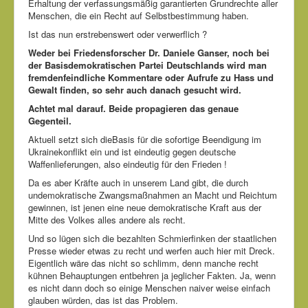
Erhaltung der verfassungsmäßig garantierten Grundrechte aller
Menschen, die ein Recht auf Selbstbestimmung haben.
Ist das nun erstrebenswert oder verwerflich ?
Weder bei Friedensforscher Dr. Daniele Ganser, noch bei
der Basisdemokratischen Partei Deutschlands wird man
fremdenfeindliche Kommentare oder Aufrufe zu Hass und
Gewalt finden, so sehr auch danach gesucht wird.
Achtet mal darauf. Beide propagieren das genaue
Gegenteil.
Aktuell setzt sich dieBasis für die sofortige Beendigung im
Ukrainekonflikt ein und ist eindeutig gegen deutsche
Waffenlieferungen, also eindeutig für den Frieden !
Da es aber Kräfte auch in unserem Land gibt, die durch
undemokratische Zwangsmaßnahmen an Macht und Reichtum
gewinnen, ist jenen eine neue demokratische Kraft aus der
Mitte des Volkes alles andere als recht.
Und so lügen sich die bezahlten Schmierfinken der staatlichen
Presse wieder etwas zu recht und werfen auch hier mit Dreck.
Eigentlich wäre das nicht so schlimm, denn manche recht
kühnen Behauptungen entbehren ja jeglicher Fakten. Ja, wenn
es nicht dann doch so einige Menschen naiver weise einfach
glauben würden, das ist das Problem.