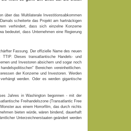
n über das Multilaterale Investitionsabkommen
. Damals scheiterte das Projekt am hartnäckigen
rem verhindert, dass sich einzelne Konzerne
twa bedeutet, dass Unternehmen eine Regierung
chärfter Fassung. Der offizielle Name des neuen
t TTIP. Dieses transatlantische Handels- und
nzernen und Investoren absichern und sogar noch
andelspolitischen" Bereichen vereinheitlichen.
nteressen der Konzerne und Investoren. Werden
n verhängt werden. Oder es werden gigantische
ieses Jahres in Washington begonnen - mit der
atlantische Freihandelszone (Transatlantic Free
 Monster aus einem Horrorfilm, das durch nichts
ernehmen bieten würde, wären bindend, dauerhaft
sämtlicher Unterzeichnerstaaten geändert werden