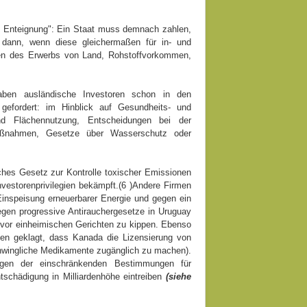
te Enteignung": Ein Staat muss demnach zahlen,
 dann, wenn diese gleichermaßen für in- und
gen des Erwerbs von Land, Rohstoffvorkommen,
haben ausländische Investoren schon in den
 gefordert: im Hinblick auf Gesundheits- und
d Flächennutzung, Entscheidungen bei der
 Maßnahmen, Gesetze über Wasserschutz oder
ches Gesetz zur Kontrolle toxischer Emissionen
vestorenprivilegien bekämpft.(6 )Andere Firmen
Einspeisung erneuerbarer Energie und gegen ein
egen progressive Antirauchergesetze in Uruguay
e vor einheimischen Gerichten zu kippen. Ebenso
gen geklagt, dass Kanada die Lizensierung von
chwingliche Medikamente zugänglich zu machen).
egen der einschränkenden Bestimmungen für
tschädigung in Milliardenhöhe eintreiben
(siehe