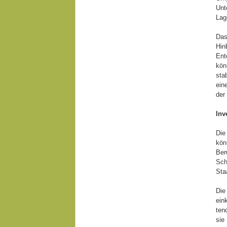
Unt
Lag
Das
Hin
Ent
kön
sta
ein
der
Inv
Die
kön
Ber
Sch
Sta
Die
ein
ten
sie