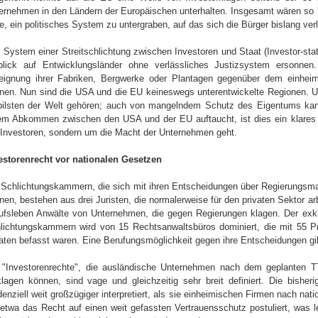
ernehmen in den Ländern der Europäischen unterhalten. Insgesamt wären so 75
e, ein politisches System zu untergraben, auf das sich die Bürger bislang ve
 System einer Streitschlichtung zwischen Investoren und Staat (Investor-sta
blick auf Entwicklungsländer ohne verlässliches Justizsystem ersonnen.
eignung ihrer Fabriken, Bergwerke oder Plantagen gegenüber dem einhei
nen. Nun sind die USA und die EU keineswegs unterentwickelte Regionen. U
bilsten der Welt gehören; auch von mangelndem Schutz des Eigentums ka
em Abkommen zwischen den USA und der EU auftaucht, ist dies ein klares 
 Investoren, sondern um die Macht der Unternehmen geht.
estorenrecht vor nationalen Gesetzen
 Schlichtungskammern, die sich mit ihren Entscheidungen über Regierungs
nen, bestehen aus drei Juristen, die normalerweise für den privaten Sektor ar
ufsleben Anwälte von Unternehmen, die gegen Regierungen klagen. Der exklus
lichtungskammern wird von 15 Rechtsanwaltsbüros dominiert, die mit 55 Pro
aten befasst waren. Eine Berufungsmöglichkeit gegen ihre Entscheidungen gib
 "Investorenrechte", die ausländische Unternehmen nach dem geplanten T
klagen können, sind vage und gleichzeitig sehr breit definiert. Die bish
denziell weit großzügiger interpretiert, als sie einheimischen Firmen nach n
 etwa das Recht auf einen weit gefassten Vertrauensschutz postuliert, was le