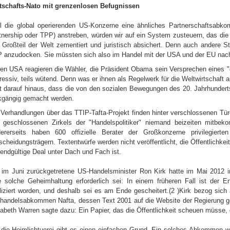
tschafts-Nato mit grenzenlosen Befugnissen
l die global operierenden US-Konzerne eine ähnliches Partnerschaftsabko
tnership oder TPP) anstreben, würden wir auf ein System zusteuern, das die
 Großteil der Welt zementiert und juristisch absichert. Denn auch andere 
 anzudocken. Sie müssten sich also im Handel mit der USA und der EU nach
den USA reagieren die Wähler, die Präsident Obama sein Versprechen eines
ressiv, teils wütend. Denn was er ihnen als Regelwerk für die Weltwirtschaft 
ft darauf hinaus, dass die von den sozialen Bewegungen des 20. Jahrhunderts
kgängig gemacht werden.
 Verhandlungen über das TTIP-Tafta-Projekt finden hinter verschlossenen Türe
 geschlossenen Zirkels der "Handelspolitiker" niemand beizeiten mitbeko
ererseits haben 600 offizielle Berater der Großkonzerne privilegi
scheidungsträgern. Textentwürfe werden nicht veröffentlicht, die Öffentlichke
 endgültige Deal unter Dach und Fach ist.
 im Juni zurückgetretene US-Handelsminister Ron Kirk hatte im Mai 2012 in 
e solche Geheimhaltung erforderlich sei: In einem früheren Fall ist der
liziert worden, und deshalb sei es am Ende gescheitert.(2 )Kirk bezog sic
ihandelsabkommen Nafta, dessen Text 2001 auf die Website der Regierung ge
zabeth Warren sagte dazu: Ein Papier, das die Öffentlichkeit scheuen müsse, d
 die Heimlichtuerei gibt es einen einfachen Grund. Ein solches Abkommen wü