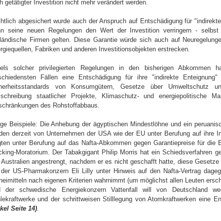
h getätigter Investition nicht mehr verändert werden.
htlich abgesichert wurde auch der Anspruch auf Entschädigung für "indirek
n seine neuen Regelungen den Wert der Investition verringern - selbst
ländische Firmen gelten. Diese Garantie würde sich auch auf Neuregelun
rgiequellen, Fabriken und anderen Investitionsobjekten erstrecken.
tels solcher privilegierten Regelungen in den bisherigen Abkommen 
schiedensten Fällen eine Entschädigung für ihre "indirekte Enteignung"
herheitsstandards von Konsumgütern, Gesetze über Umweltschutz un
schreibung staatlicher Projekte, Klimaschutz- und energiepolitische
schränkungen des Rohstoffabbaus.
ige Beispiele: Die Anhebung der ägyptischen Mindestlöhne und ein peruanis
den derzeit von Unternehmen der USA wie der EU unter Berufung auf ihre In
gten unter Berufung auf das Nafta-Abkommen gegen Garantiepreise für die 
cking-Moratorium. Der Tabakgigant Philip Morris hat ein Schiedsverfahren g
 Australien angestrengt, nachdem er es nicht geschafft hatte, diese Gesetz
 der US-Pharmakonzern Eli Lilly unter Hinweis auf den Nafta-Vertrag dage
neimitteln nach eigenen Kriterien wahrnimmt (um möglichst allen Leuten ers
 der schwedische Energiekonzern Vattenfall will von Deutschland w
lekraftwerke und der schrittweisen Stilllegung von Atomkraftwerken eine En
ikel Seite 14)
.