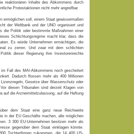
die reaktionären Inhalte des Abkommens durch
liche Protestaktionen nicht mehr angreifbar.
ern ermöglichen soll, einem Staat gewissermaßen
cht der Weltbank und der UNO organisiert und
ss die Politik oder bestimmte Maßnahmen einer
Dieses Schlichtungsregime macht klar, dass die
aaten. Es würde Unternehmen ermächtigen, die
unal zu zerren. Und zwar mit dem schlichten
litik dieser Regierung ihre Investorenrechte
s im Fall des MAI-Abkommens noch gescheitert
kert. Dadurch flossen mehr als 400 Millionen
, Lizenzregeln, Gesetze über Wasserschutz oder
 Vor diesen Tribunalen sind derzeit Klagen von
a auf die Arzneimittelzulassung, auf die Haftung
enüber dem Staat eine ganz neue Reichweite
e in der EU Geschäfte machen, alle möglichen
men. 3 300 EU-Unternehmen besitzen mehr als
eresse gegenüber dem Staat einklagen könnte.
 800 Tochterfirmen zukommen, die 14 400 US-