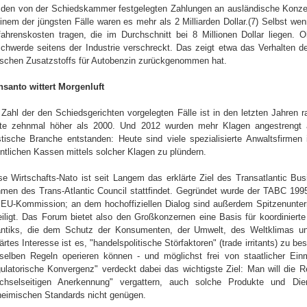
 den von der Schiedskammer festgelegten Zahlungen an ausländische Kon
einem der jüngsten Fälle waren es mehr als 2 Milliarden Dollar.(7) Selbst w
fahrenskosten tragen, die im Durchschnitt bei 8 Millionen Dollar liegen. 
chwerde seitens der Industrie verschreckt. Das zeigt etwa das Verhalten d
ischen Zusatzstoffs für Autobenzin zurückgenommen hat.
santo wittert Morgenluft
 Zahl der den Schiedsgerichten vorgelegten Fälle ist in den letzten Jahren 
te zehnmal höher als 2000. Und 2012 wurden mehr Klagen angestrengt al
istische Branche entstanden: Heute sind viele spezialisierte Anwaltsfirmen 
entlichen Kassen mittels solcher Klagen zu plündern.
se Wirtschafts-Nato ist seit Langem das erklärte Ziel des Transatlantic Bu
men des Trans-Atlantic Council stattfindet. Gegründet wurde der TABC 1995
 EU-Kommission; an dem hochoffiziellen Dialog sind außerdem Spitzenun
eiligt. Das Forum bietet also den Großkonzernen eine Basis für koordinierte 
antiks, die dem Schutz der Konsumenten, der Umwelt, des Weltklimas und 
lärtes Interesse ist es, "handelspolitische Störfaktoren" (trade irritants) zu be
selben Regeln operieren können - und möglichst frei von staatlicher Ein
gulatorische Konvergenz" verdeckt dabei das wichtigste Ziel: Man will die
chselseitigen Anerkennung" vergattern, auch solche Produkte und Dien
heimischen Standards nicht genügen.