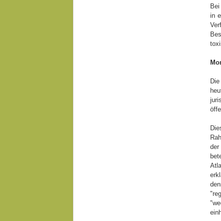
Bei
in 
Ver
Bes
tox
Mon
Die
heu
jur
öff
Die
Rah
der
bet
Atl
erk
den
"re
"we
ein