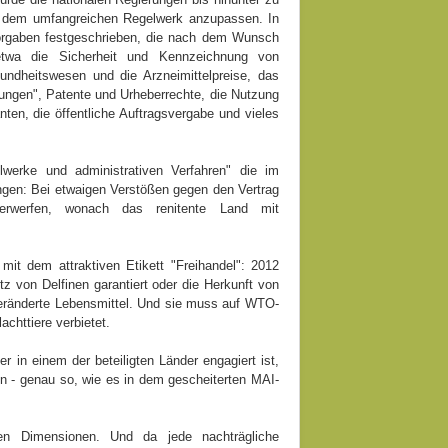
tik dem umfangreichen Regelwerk anzupassen. In
rgaben festgeschrieben, die nach dem Wunsch
etwa die Sicherheit und Kennzeichnung von
ndheitswesen und die Arzneimittelpreise, das
stungen", Patente und Urheberrechte, die Nutzung
ten, die öffentliche Auftragsvergabe und vieles
lwerke und administrativen Verfahren" die im
gen: Bei etwaigen Verstößen gegen den Vertrag
nterwerfen, wonach das renitente Land mit
mit dem attraktiven Etikett "Freihandel": 2012
 von Delfinen garantiert oder die Herkunft von
eränderte Lebensmittel. Und sie muss auf WTO-
chttiere verbietet.
 in einem der beteiligten Länder engagiert ist,
 - genau so, wie es in dem gescheiterten MAI-
en Dimensionen. Und da jede nachträgliche