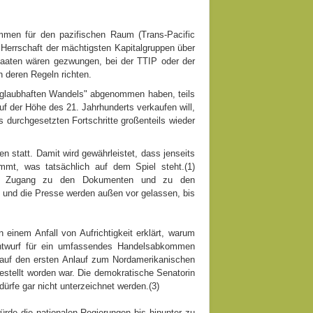
mmen für den pazifischen Raum (Trans-Pacific
 Herrschaft der mächtigsten Kapitalgruppen über
Staaten wären gezwungen, bei der TTIP oder der
 deren Regeln richten.
 "glaubhaften Wandels" abgenommen haben, teils
auf der Höhe des 21. Jahrhunderts verkaufen will,
 durchgesetzten Fortschritte großenteils wieder
n statt. Damit wird gewährleistet, dass jenseits
mmt, was tatsächlich auf dem Spiel steht.(1)
erten Zugang zu den Dokumenten und zu den
it und die Presse werden außen vor gelassen, bis
einem Anfall von Aufrichtigkeit erklärt, warum
 Entwurf für ein umfassendes Handelsabkommen
h auf den ersten Anlauf zum Nordamerikanischen
stellt worden war. Die demokratische Senatorin
ürfe gar nicht unterzeichnet werden.(3)
rde die nationalen Regierungen bis hinunter zu