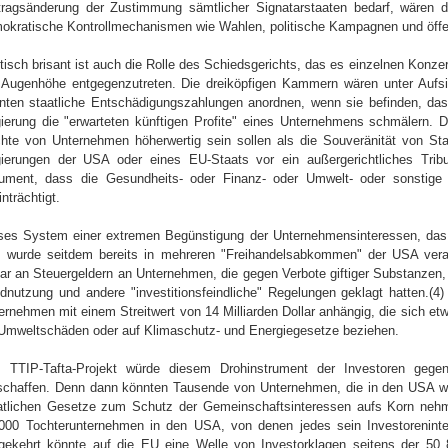
tragsänderung der Zustimmung sämtlicher Signatarstaaten bedarf, wären 
okratische Kontrollmechanismen wie Wahlen, politische Kampagnen und öffent
itisch brisant ist auch die Rolle des Schiedsgerichts, das es einzelnen Konz
 Augenhöhe entgegenzutreten. Die dreiköpfigen Kammern wären unter Aufsi
nten staatliche Entschädigungszahlungen anordnen, wenn sie befinden, da
ierung die "erwarteten künftigen Profite" eines Unternehmens schmälern. 
hte von Unternehmen höherwertig sein sollen als die Souveränität von St
ierungen der USA oder eines EU-Staats vor ein außergerichtliches Trib
ument, dass die Gesundheits- oder Finanz- oder Umwelt- oder sonstige Po
nträchtigt.
ses System einer extremen Begünstigung der Unternehmensinteressen, da
, wurde seitdem bereits in mehreren "Freihandelsabkommen" der USA veran
lar an Steuergeldern an Unternehmen, die gegen Verbote giftiger Substanzen
dnutzung und andere "investitionsfeindliche" Regelungen geklagt hatten.(4)
ernehmen mit einem Streitwert von 14 Milliarden Dollar anhängig, die sich etw
 Umweltschäden oder auf Klimaschutz- und Energiegesetze beziehen.
 TTIP-Tafta-Projekt würde diesem Drohinstrument der Investoren geg
schaffen. Denn dann könnten Tausende von Unternehmen, die in den USA wi
atlichen Gesetze zum Schutz der Gemeinschaftsinteressen aufs Korn neh
000 Tochterunternehmen in den USA, von denen jedes sein Investorenint
ekehrt könnte auf die EU eine Welle von Investorklagen seitens der 50