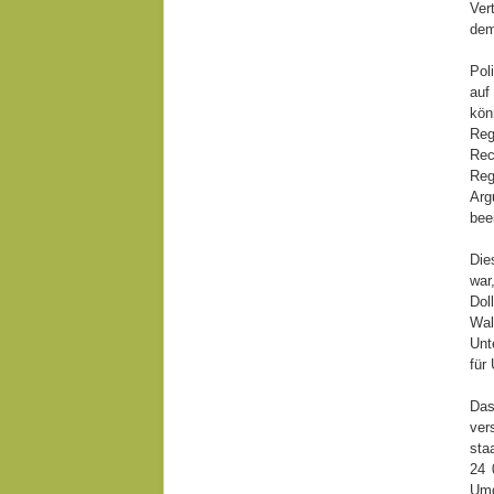
Ver
dem
Pol
auf
kön
Reg
Rec
Reg
Arg
beei
Die
war
Dol
Wal
Unt
für
Das
ver
sta
24 
Umg