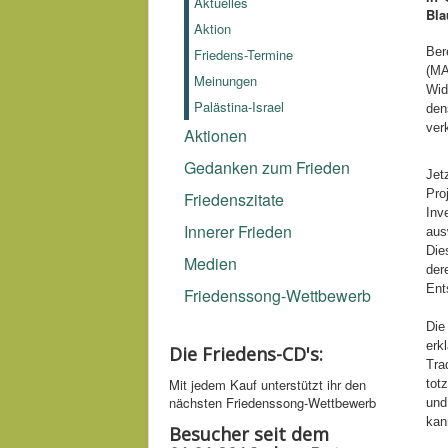
Aktuelles
Bla
Aktion
Ber
Friedens-Termine
(MA
Meinungen
Wid
Palästina-Israel
den
ver
Aktionen
Gedanken zum Frieden
Jet
Pro
Friedenszitate
Inv
Innerer Frieden
aus
Die
Medien
der
Ent
Friedenssong-Wettbewerb
Die
erk
Die Friedens-CD's:
Tra
Mit jedem Kauf unter­stützt ihr den
tot
nächsten Friedens­song-­Wettbe­werb
und
kan
Besucher seit dem