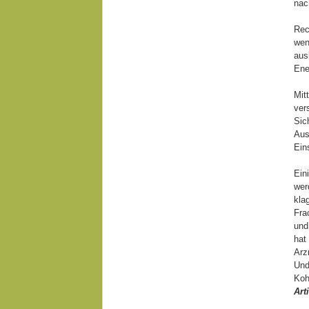
nac
Rec
wen
aus
Ene
Mit
ver
Sic
Aus
Ein
Ein
wer
kla
Fra
und
hat
Arz
Und
Koh
Art