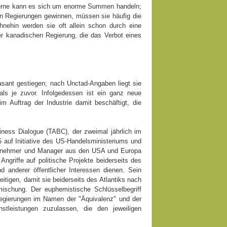
zerne kann es sich um enorme Summen handeln;
enn Regierungen gewinnen, müssen sie häufig die
Ohnehin werden sie oft allein schon durch eine
er kanadischen Regierung, die das Verbot eines
rasant gestiegen; nach Unctad-Angaben liegt sie
s je zuvor. Infolgedessen ist ein ganz neue
im Auftrag der Industrie damit beschäftigt, die
siness Dialogue (TABC), der zweimal jährlich im
 auf Initiative des US-Handelsministeriums und
ternehmer und Manager aus den USA und Europa
Angriffe auf politische Projekte beiderseits des
anderer öffentlicher Interessen dienen. Sein
seitigen, damit sie beiderseits des Atlantiks nach
mischung. Der euphemistische Schlüsselbegriff
 Regierungen im Namen der "Äquivalenz" und der
stleistungen zuzulassen, die den jeweiligen