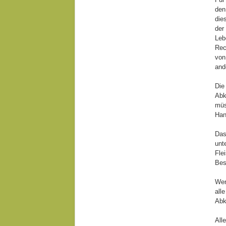
den
die
der
Leb
Rec
von
and
Die
Abk
müs
Han
Das
unt
Fle
Bes
Wen
all
Abk
All