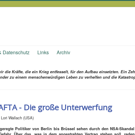
& Datenschutz
Links
Archiv
r die Kräfte, die ein Krieg entfesselt,
für den Aufbau einsetzten.
Ein Zeh
nder zu einem menschenwürdigen Leben zu verhelfen
und die Katastrop
AFTA - Die große Unterwerfung
 Lori Wallach (USA)
geregte Politiker von Berlin bis Brüssel sehen durch den NSA-Skanda
Gefahr. Über das, was in dem angestrebten Vertrag stehen soll, reden 