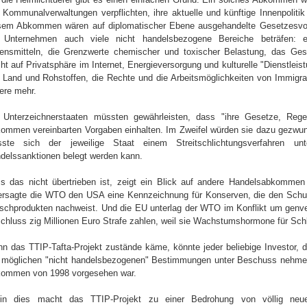
 Kommunalverwaltungen verpflichten, ihre aktuelle und künftige Innenpoli
sem Abkommen wären auf diplomatischer Ebene ausgehandelte Gesetzesvo
 Unternehmen auch viele nicht handelsbezogene Bereiche beträfen: 
ensmitteln, die Grenzwerte chemischer und toxischer Belastung, das Gesu
ht auf Privatsphäre im Internet, Energieversorgung und kulturelle "Dienstlei
 Land und Rohstoffen, die Rechte und die Arbeitsmöglichkeiten von Immigran
ere mehr.
 Unterzeichnerstaaten müssten gewährleisten, dass "ihre Gesetze, Rege
ommen vereinbarten Vorgaben einhalten. Im Zweifel würden sie dazu gezwun
ste sich der jeweilige Staat einem Streitschlichtungsverfahren u
delssanktionen belegt werden kann.
s das nicht übertrieben ist, zeigt ein Blick auf andere Handelsabkommen 
ersagte die WTO den USA eine Kennzeichnung für Konserven, die den Schutz
ischprodukten nachweist. Und die EU unterlag der WTO im Konflikt um genv
chluss zig Millionen Euro Strafe zahlen, weil sie Wachstumshormone für Schla
n das TTIP-Tafta-Projekt zustände käme, könnte jeder beliebige Investor, der
e möglichen "nicht handelsbezogenen" Bestimmungen unter Beschuss nehmen
ommen von 1998 vorgesehen war.
ein dies macht das TTIP-Projekt zu einer Bedrohung von völlig neu