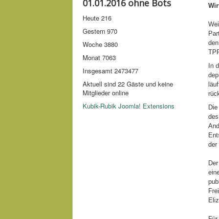
01.01.2016 ohne Bots
Wir
Heute
216
Wei
Gestern
970
Par
den
Woche
3880
TPP
Monat
7063
In 
Insgesamt
2473477
dep
Aktuell sind 22 Gäste und keine
läu
Mitglieder online
rüc
Kubik-Rubik Joomla! Extensions
Die
des
And
Ent
der
Der
ein
pub
Fre
Eli
Für