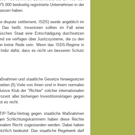
 000 beidseitig registrierte Unternehmen in der
rlassen haben.
te dispute settlement, ISDS) wurde angeblich im
 Das heißt, Investoren sollten im Fall einer
mischen Staat eine Entschädigung durchsetzen
nd sie verfügen über Justizsysteme, die zu den
nn keine Rede sein. Wenn das ISDS-Regime in
Indiz dafür, dass es nicht um besseren Schutz
maßnahmen und staatliche Gesetze hinwegsetzen
beiten.(5) Viele von ihnen sind in ihrem normalen
ive Klub der "Richter" solcher internationalen
zent aller bisherigen Investitionsklagen gegen
t es nicht.
TIP-Tafta-Vertrag gegen staatliche Maßnahmen
erigen Schlichtungskammern haben diese Rechte
ationalem Recht zugestanden werden. Dabei haben
tztlich bedeutet: Das staatliche Regelwerk darf