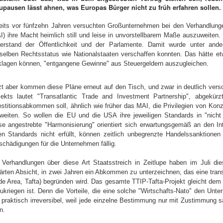
upausen lässt ahnen, was Europas Bürger nicht zu früh erfahren sollen.
eits vor fünfzehn Jahren versuchten Großunternehmen bei den Verhandlunge
I) ihre Macht heimlich still und leise in unvorstellbarem Maße auszuweiten
erstand der Öffentlichkeit und der Parlamente. Damit wurde unter ande
selben Rechtsstatus wie Nationalstaaten verschaffen konnten. Das hätte e
klagen können, "entgangene Gewinne" aus Steuergeldern auszugleichen.
zt aber kommen diese Pläne erneut auf den Tisch, und zwar in deutlich vers
jekts lautet "Transatlantic Trade and Investment Partnership", abgekürz
estitionsabkommen soll, ähnlich wie früher das MAI, die Privilegien von Ko
weiten. So wollen die EU und die USA ihre jeweiligen Standards in "nicht h
se angestrebte "Harmonisierung" orientiert sich erwartungsgemäß an den I
en Standards nicht erfüllt, können zeitlich unbegrenzte Handelssanktione
schädigungen für die Unternehmen fällig.
 Verhandlungen über diese Art Staatsstreich in Zeitlupe haben im Juli d
lärten Absicht, in zwei Jahren ein Abkommen zu unterzeichnen, das eine trans
de Area, Tafta) begründen wird. Das gesamte TTIP-Tafta-Projekt gleicht dem
zukriegen ist. Denn die Vorteile, die eine solche "Wirtschafts-Nato" den Unt
 praktisch irreversibel, weil jede einzelne Bestimmung nur mit Zustimmung 
n.