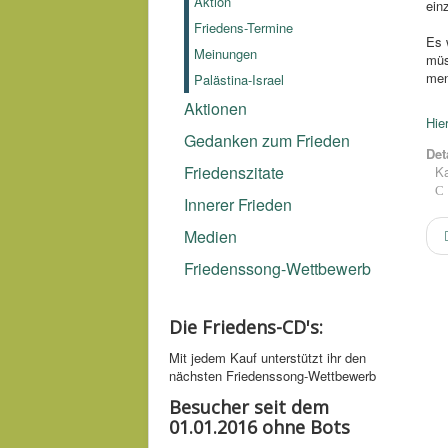
Aktion
ein
Friedens-Termine
Es 
Meinungen
müs
men
Palästina-Israel
Aktionen
Hie
Gedanken zum Frieden
Det
Friedenszitate
Ka
Innerer Frieden
Medien
Friedenssong-Wettbewerb
Die Friedens-CD's:
Mit jedem Kauf unter­stützt ihr den
nächsten Friedens­song-­Wettbe­werb
Besucher seit dem
01.01.2016 ohne Bots