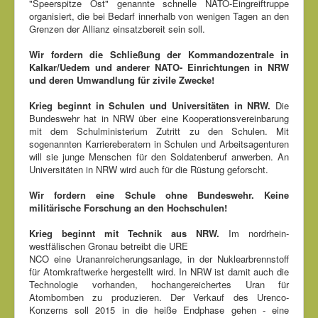
"Speerspitze Ost" genannte schnelle NATO-Eingreiftruppe
organisiert, die bei Bedarf innerhalb von wenigen Tagen an den
Grenzen der Allianz einsatzbereit sein soll.
Wir fordern die Schließung der Kommandozentrale in
Kalkar/Uedem und anderer NATO- Einrichtungen in NRW
und deren Umwandlung für zivile Zwecke!
Krieg beginnt in Schulen und Universitäten in NRW.
Die
Bundeswehr hat in NRW über eine Kooperationsvereinbarung
mit dem Schulministerium Zutritt zu den Schulen. Mit
sogenannten Karriereberatern in Schulen und Arbeitsagenturen
will sie junge Menschen für den Soldatenberuf anwerben. An
Universitäten in NRW wird auch für die Rüstung geforscht.
Wir fordern eine Schule ohne Bundeswehr. Keine
militärische Forschung an den Hochschulen!
Krieg beginnt mit Technik aus NRW.
Im nordrhein-
westfälischen Gronau betreibt die URE
NCO eine Urananreicherungsanlage, in der Nuklearbrennstoff
für Atomkraftwerke hergestellt wird. In NRW ist damit auch die
Technologie vorhanden, hochangereichertes Uran für
Atombomben zu produzieren. Der Verkauf des Urenco-
Konzerns soll 2015 in die heiße Endphase gehen - eine