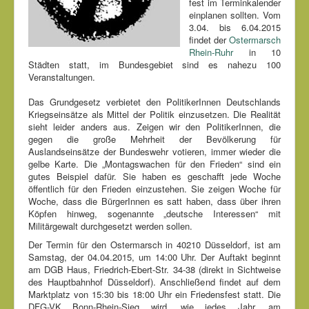
fest im Terminkalender
einplanen sollten. Vom
3.04. bis 6.04.2015
findet der
Ostermarsch
Rhein-Ruhr
in 10
Städten statt, im Bundesgebiet sind es nahezu 100
Veranstaltungen.
Das Grundgesetz verbietet den PolitikerInnen Deutschlands
Kriegseinsätze als Mittel der Politik einzusetzen. Die Realität
sieht leider anders aus. Zeigen wir den PolitikerInnen, die
gegen die große Mehrheit der Bevölkerung für
Auslandseinsätze der Bundeswehr votieren, immer wieder die
gelbe Karte. Die „Montagswachen für den Frieden“ sind ein
gutes Beispiel dafür. Sie haben es geschafft jede Woche
öffentlich für den Frieden einzustehen. Sie zeigen Woche für
Woche, dass die BürgerInnen es satt haben, dass über ihren
Köpfen hinweg, sogenannte „deutsche Interessen“ mit
Militärgewalt durchgesetzt werden sollen.
Der Termin für den Ostermarsch in
40210 Düsseldorf
, ist am
Samstag, der 04.04.2015, um 14:00 Uhr. Der Auftakt beginnt
am DGB Haus, Friedrich-Ebert-Str. 34-38 (direkt in Sichtweise
des Hauptbahnhof Düsseldorf). Anschließend findet auf dem
Marktplatz von 15:30 bis 18:00 Uhr ein Friedensfest statt. Die
DFG-VK Bonn-Rhein-Sieg wird, wie jedes Jahr, am