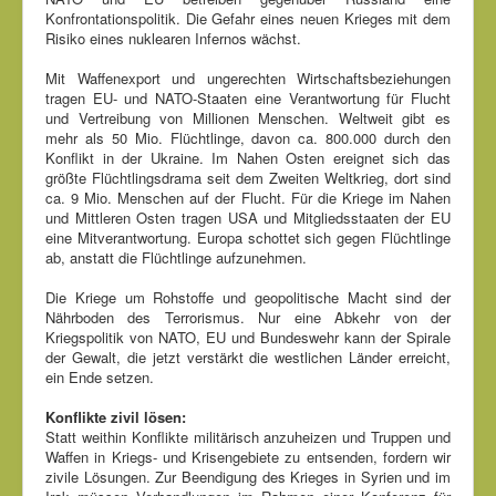
Konfrontationspolitik. Die Gefahr eines neuen Krieges mit dem
Risiko eines nuklearen Infernos wächst.
Mit Waffenexport und ungerechten Wirtschaftsbeziehungen
tragen EU- und NATO-Staaten eine Verantwortung für Flucht
und Vertreibung von Millionen Menschen. Weltweit gibt es
mehr als 50 Mio. Flüchtlinge, davon ca. 800.000 durch den
Konflikt in der Ukraine. Im Nahen Osten ereignet sich das
größte Flüchtlingsdrama seit dem Zweiten Weltkrieg, dort sind
ca. 9 Mio. Menschen auf der Flucht. Für die Kriege im Nahen
und Mittleren Osten tragen USA und Mitgliedsstaaten der EU
eine Mitverantwortung. Europa schottet sich gegen Flüchtlinge
ab, anstatt die Flüchtlinge aufzunehmen.
Die Kriege um Rohstoffe und geopolitische Macht sind der
Nährboden des Terrorismus. Nur eine Abkehr von der
Kriegspolitik von NATO, EU und Bundeswehr kann der Spirale
der Gewalt, die jetzt verstärkt die westlichen Länder erreicht,
ein Ende setzen.
Konflikte zivil lösen:
Statt weithin Konflikte militärisch anzuheizen und Truppen und
Waffen in Kriegs- und Krisengebiete zu entsenden, fordern wir
zivile Lösungen. Zur Beendigung des Krieges in Syrien und im