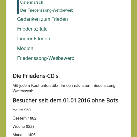
Ostermarsch
und die Verzweiflung, die sie mit sich bringen, sind
Der Friedenssong-Wettbewerb
ausreichende Beweise, um den zivilisierten Weißen, als
das wildeste Tier auf dem Erdboden zu kennzeichnen.
Gedanken zum Frieden
Herman Melville (1819-1891)
Friedenszitate
Innerer Frieden
Medien
Friedenssong-Wettbewerb
Die Friedens-CD's:
Mit jedem Kauf unter­stützt ihr den nächsten Friedens­song-­
Wettbe­werb
Besucher seit dem 01.01.2016 ohne Bots
Heute
950
Gestern
1882
Woche
8223
Monat
11406