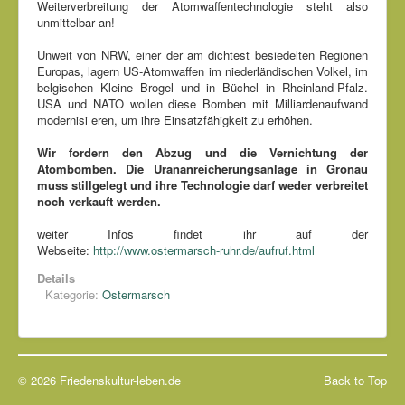
Weiterverbreitung der Atomwaffentechnologie steht also
unmittelbar an!
Unweit von NRW, einer der am dichtest besiedelten Regionen
Europas, lagern US-Atomwaffen im niederländischen Volkel, im
belgischen Kleine Brogel und in Büchel in Rheinland-Pfalz.
USA und NATO wollen diese Bomben mit Milliardenaufwand
modernisi eren, um ihre Einsatzfähigkeit zu erhöhen.
Wir fordern den Abzug und die Vernichtung der
Atombomben. Die Urananreicherungsanlage in Gronau
muss stillgelegt und ihre Technologie darf weder verbreitet
noch verkauft werden.
weiter Infos findet ihr auf der
Webseite:
http://www.ostermarsch-ruhr.de/aufruf.html
Details
Kategorie:
Ostermarsch
© 2026 Friedenskultur-leben.de
Back to Top