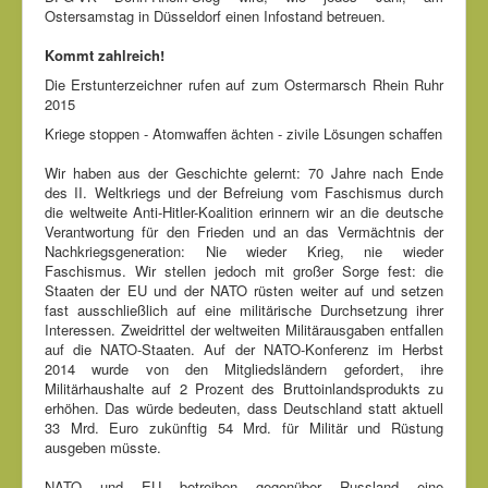
Ostersamstag in Düsseldorf einen Infostand betreuen.
Kommt zahlreich!
Die Erstunterzeichner rufen auf zum Ostermarsch Rhein Ruhr
2015
Kriege stoppen - Atomwaffen ächten - zivile Lösungen schaffen
Wir haben aus der Geschichte gelernt: 70 Jahre nach Ende
des II. Weltkriegs und der Befreiung vom Faschismus durch
die weltweite Anti-Hitler-Koalition erinnern wir an die deutsche
Verantwortung für den Frieden und an das Vermächtnis der
Nachkriegsgeneration: Nie wieder Krieg, nie wieder
Faschismus. Wir stellen jedoch mit großer Sorge fest: die
Staaten der EU und der NATO rüsten weiter auf und setzen
fast ausschließlich auf eine militärische Durchsetzung ihrer
Interessen. Zweidrittel der weltweiten Militärausgaben entfallen
auf die NATO-Staaten. Auf der NATO-Konferenz im Herbst
2014 wurde von den Mitgliedsländern gefordert, ihre
Militärhaushalte auf 2 Prozent des Bruttoinlandsprodukts zu
erhöhen. Das würde bedeuten, dass Deutschland statt aktuell
33 Mrd. Euro zukünftig 54 Mrd. für Militär und Rüstung
ausgeben müsste.
NATO und EU betreiben gegenüber Russland eine