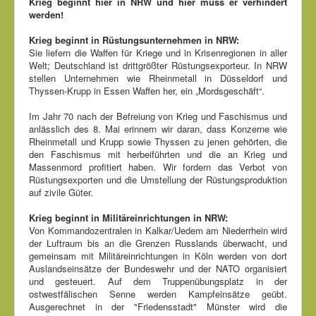
Krieg beginnt hier in NRW und hier muss er verhindert
werden!
Krieg beginnt in Rüstungsunternehmen in NRW:
Sie liefern die Waffen für Kriege und in Krisenregionen in aller
Welt; Deutschland ist drittgrößter Rüstungsexporteur. In NRW
stellen Unternehmen wie Rheinmetall in Düsseldorf und
Thyssen-Krupp in Essen Waffen her, ein „Mordsgeschäft“.
Im Jahr 70 nach der Befreiung von Krieg und Faschismus und
anlässlich des 8. Mai erinnern wir daran, dass Konzerne wie
Rheinmetall und Krupp sowie Thyssen zu jenen gehörten, die
den Faschismus mit herbeiführten und die an Krieg und
Massenmord profitiert haben. Wir fordern das Verbot von
Rüstungsexporten und die Umstellung der Rüstungsproduktion
auf zivile Güter.
Krieg beginnt in Militäreinrichtungen in NRW:
Von Kommandozentralen in Kalkar/Uedem am Niederrhein wird
der Luftraum bis an die Grenzen Russlands überwacht, und
gemeinsam mit Militäreinrichtungen in Köln werden von dort
Auslandseinsätze der Bundeswehr und der NATO organisiert
und gesteuert. Auf dem Truppenübungsplatz in der
ostwestfälischen Senne werden Kampfeinsätze geübt.
Ausgerechnet in der "Friedensstadt" Münster wird die