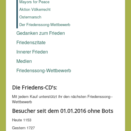
Mayors for Peace
Die Blume, die mit Gewalt gebrochen wurde, verliert ihren
Aktion Völkerrecht
Duft.
arabisches Sprichwort
Ostermarsch
Der Friedenssong-Wettbewerb
Gedanken zum Frieden
Friedenszitate
Innerer Frieden
Medien
Friedenssong-Wettbewerb
Die Friedens-CD's:
Mit jedem Kauf unter­stützt ihr den nächsten Friedens­song-­
Wettbe­werb
Besucher seit dem 01.01.2016 ohne Bots
Heute
1153
Gestern
1727