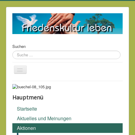
Suchen
Über mich
Kontakt
Hauptmenü
Impressum & Datenschutz
Startseite
Links
Aktuelles und Meinungen
Archiv
Aktionen