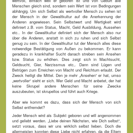
wertvoll, einfach weil er geboren ist und von Geburt alle
Menschen gleich sind, sondern sein Wert ist von Bedingungen
abhängig. Um sich Selbst als wertvoller Mensch zu sehen ist
der Mensch in der Gewaltkultur auf die Anerkennung der
Anderen angewiesen. Sein Selbstwert und Wertigkeit wird
definiert z.B. vom Status, Macht, Geld Ausbildung, Aussehen
etc.. In der Gewaltkultur definiert sich der Mensch also nur
über die Anderen, anstatt in sich zu ruhen und sich Selbst
genug zu sein. In der Gewaltkultur tut der Mensch alles diese
notwendige Bestätigung von Außen zu bekommen. Er kann
geradezu in krankhafter Sucht danach streben sein Ansehen
bzw. Status zu erhöhen. Dies zeigt sich in Machtsucht,
Geldsucht, Gier, Narzissmus etc,. Dann sind Lügen und
Betrügen zum Erreichen von Macht und Reichtum erlaubt. Der
Zweck heiligt die Mittel. Den je mehr „Ansehen“ er hat, umso
„wertvoller“ sieht er sich. Wer Geld und Macht anbetet, der hat
keine Skrupel andere Menschen für seine Zwecke
auszubeuten, ist skrupellos und führt auch Kriege.
Aber wie kommt es dazu, dass sich der Mensch von sich
Selbst entfremdet?
Jeder Mensch wird als Subjekt geboren und will angenommen
und geliebt werden. „Liebe deinen Nächsten, wie Dich selbst“,
setzt voraus, dass wir uns wirklich selbst lieben. Doch die
allermeisten konnten diese Liebe nicht erfahren, da die Eltern