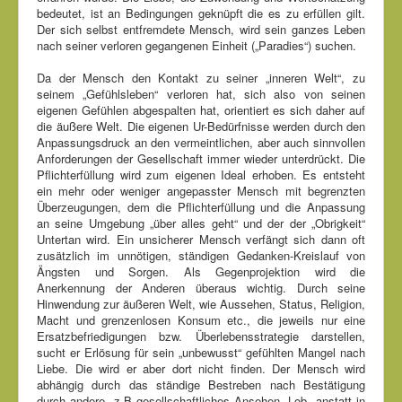
bedeutet, ist an Bedingungen geknüpft die es zu erfüllen gilt.
Der sich selbst entfremdete Mensch, wird sein ganzes Leben
nach seiner verloren gegangenen Einheit („Paradies“) suchen.
Da der Mensch den Kontakt zu seiner „inneren Welt“, zu
seinem „Gefühlsleben“ verloren hat, sich also von seinen
eigenen Gefühlen abgespalten hat, orientiert es sich daher auf
die äußere Welt. Die eigenen Ur-Bedürfnisse werden durch den
Anpassungsdruck an den vermeintlichen, aber auch sinnvollen
Anforderungen der Gesellschaft immer wieder unterdrückt. Die
Pflichterfüllung wird zum eigenen Ideal erhoben. Es entsteht
ein mehr oder weniger angepasster Mensch mit begrenzten
Überzeugungen, dem die Pflichterfüllung und die Anpassung
an seine Umgebung „über alles geht“ und der der „Obrigkeit“
Untertan wird. Ein unsicherer Mensch verfängt sich dann oft
zusätzlich im unnötigen, ständigen Gedanken-Kreislauf von
Ängsten und Sorgen. Als Gegenprojektion wird die
Anerkennung der Anderen überaus wichtig. Durch seine
Hinwendung zur äußeren Welt, wie Aussehen, Status, Religion,
Macht und grenzenlosen Konsum etc., die jeweils nur eine
Ersatzbefriedigungen bzw. Überlebensstrategie darstellen,
sucht er Erlösung für sein „unbewusst“ gefühlten Mangel nach
Liebe. Die wird er aber dort nicht finden. Der Mensch wird
abhängig durch das ständige Bestreben nach Bestätigung
durch andere, z.B gesellschaftliches Ansehen, Lob, anstatt in