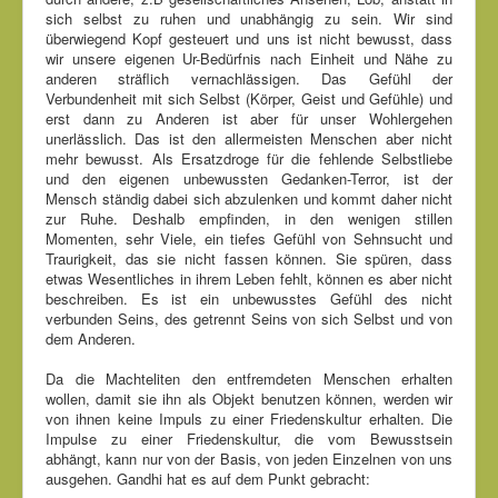
sich selbst zu ruhen und unabhängig zu sein. Wir sind
überwiegend Kopf gesteuert und uns ist nicht bewusst, dass
wir unsere eigenen Ur-Bedürfnis nach Einheit und Nähe zu
anderen sträflich vernachlässigen. Das Gefühl der
Verbundenheit mit sich Selbst (Körper, Geist und Gefühle) und
erst dann zu Anderen ist aber für unser Wohlergehen
unerlässlich. Das ist den allermeisten Menschen aber nicht
mehr bewusst. Als Ersatzdroge für die fehlende Selbstliebe
und den eigenen unbewussten Gedanken-Terror, ist der
Mensch ständig dabei sich abzulenken und kommt daher nicht
zur Ruhe. Deshalb empfinden, in den wenigen stillen
Momenten, sehr Viele, ein tiefes Gefühl von Sehnsucht und
Traurigkeit, das sie nicht fassen können. Sie spüren, dass
etwas Wesentliches in ihrem Leben fehlt, können es aber nicht
beschreiben. Es ist ein unbewusstes Gefühl des nicht
verbunden Seins, des getrennt Seins von sich Selbst und von
dem Anderen.
Da die Machteliten den entfremdeten Menschen erhalten
wollen, damit sie ihn als Objekt benutzen können, werden wir
von ihnen keine Impuls zu einer Friedenskultur erhalten. Die
Impulse zu einer Friedenskultur, die vom Bewusstsein
abhängt, kann nur von der Basis, von jeden Einzelnen von uns
ausgehen. Gandhi hat es auf dem Punkt gebracht: