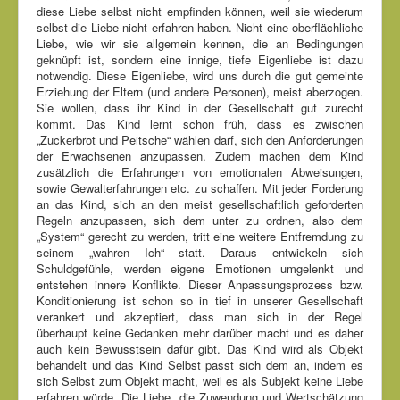
diese Liebe selbst nicht empfinden können, weil sie wiederum
selbst die Liebe nicht erfahren haben. Nicht eine oberflächliche
Liebe, wie wir sie allgemein kennen, die an Bedingungen
geknüpft ist, sondern eine innige, tiefe Eigenliebe ist dazu
notwendig. Diese Eigenliebe, wird uns durch die gut gemeinte
Erziehung der Eltern (und andere Personen), meist aberzogen.
Sie wollen, dass ihr Kind in der Gesellschaft gut zurecht
kommt. Das Kind lernt schon früh, dass es zwischen
„Zuckerbrot und Peitsche“ wählen darf, sich den Anforderungen
der Erwachsenen anzupassen. Zudem machen dem Kind
zusätzlich die Erfahrungen von emotionalen Abweisungen,
sowie Gewalterfahrungen etc. zu schaffen. Mit jeder Forderung
an das Kind, sich an den meist gesellschaftlich geforderten
Regeln anzupassen, sich dem unter zu ordnen, also dem
„System“ gerecht zu werden, tritt eine weitere Entfremdung zu
seinem „wahren Ich“ statt. Daraus entwickeln sich
Schuldgefühle, werden eigene Emotionen umgelenkt und
entstehen innere Konflikte. Dieser Anpassungsprozess bzw.
Konditionierung ist schon so in tief in unserer Gesellschaft
verankert und akzeptiert, dass man sich in der Regel
überhaupt keine Gedanken mehr darüber macht und es daher
auch kein Bewusstsein dafür gibt. Das Kind wird als Objekt
behandelt und das Kind Selbst passt sich dem an, indem es
sich Selbst zum Objekt macht, weil es als Subjekt keine Liebe
erfahren würde. Die Liebe, die Zuwendung und Wertschätzung