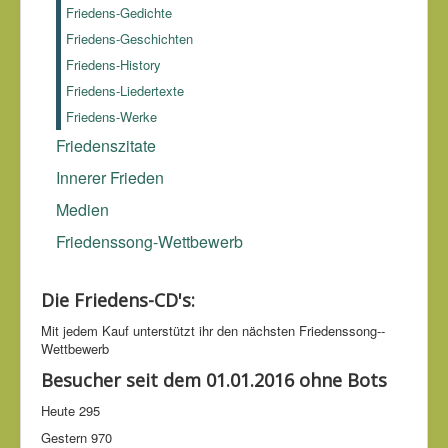
Friedens-Gedichte
nicht mehr von dem Übel, das es zu zerstören galt.
Christopher Dawson (1889–1970)
Friedens-Geschichten
Friedens-History
Friedens-Liedertexte
Friedens-Werke
Friedenszitate
Innerer Frieden
Medien
Friedenssong-Wettbewerb
Die Friedens-CD's:
Mit jedem Kauf unter­stützt ihr den nächsten Friedens­song-­
Wettbe­werb
Besucher seit dem 01.01.2016 ohne Bots
Heute
295
Gestern
970