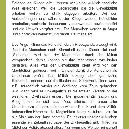
Solange es Kriege gibt, können wir keine wirklich friedliche
Welt erreichen, weil die Gegenkräfte die die Gewaltkultur
erhalten wollen zu stark dagegen arbeiten. Bei den
Vorbereitungen und während der Kriege werden Feindbilder
erschaffen, wertvolle Ressourcen verschwendet, sowie zerstört
und die Umwelt vergiftet etc.. Die Menschen werden in Angst
und Schrecken versetzt und damit Traumatisiert.
Das Angst-Klima das künstlich durch Propaganda erzeugt wird,
lässt die Menschen nach Sicherheit rufen. Dieser Ruf nach
„Sicherheit“ wird von der Machteliten durch das Militär
versprochen, damit können sie ihre Machtbasis wie bisher
behalten. Alles was der Gewaltkultur dient wird von den
Machteliten gefördert, weil man sich damit die Menschen als
Untertanen erhält. Das Militär erzeugt aber gar keine
Sicherheit, sondern nur die Illusion der Sicherheit. Denn wenn
z.B. tatsächlich wieder ein Weltkrieg vom Zaun gebrochen
wird, dann wird es unweigerlich in die totalen Zerstörung der
westlichen Zivilisation enden. Die moderne Zivilisation und
Krieg schließen sich aus. Also alleine, um unser aller
Überleben zu sichern, müssen wir der Politik und dem Militär-
Industriellen-Komplex die Möglichkeit Krieg zu führen, ein für
alle Male aus der Hand nehmen. Es ist einer unserer wirklichen
essentiellen Zukunftsaufgabe der Zivilgesellschaft, Krieg als
Mittel der Politik abzuschaffen. Nur wenn die Weltgemeinschaft