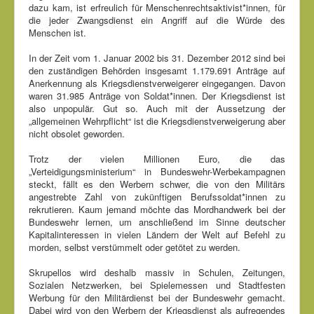
dazu kam, ist erfreulich für Menschenrechtsaktivist*innen, für
die jeder Zwangsdienst ein Angriff auf die Würde des
Menschen ist.
In der Zeit vom 1. Januar 2002 bis 31. Dezember 2012 sind bei
den zuständigen Behörden insgesamt 1.179.691 Anträge auf
Anerkennung als Kriegsdienstverweigerer eingegangen. Davon
waren 31.985 Anträge von Soldat*innen. Der Kriegsdienst ist
also unpopulär. Gut so. Auch mit der Aussetzung der
„allgemeinen Wehrpflicht“ ist die Kriegsdienstverweigerung aber
nicht obsolet geworden.
Trotz der vielen Millionen Euro, die das
„Verteidigungsministerium“ in Bundeswehr-Werbekampagnen
steckt, fällt es den Werbern schwer, die von den Militärs
angestrebte Zahl von zukünftigen Berufssoldat*innen zu
rekrutieren. Kaum jemand möchte das Mordhandwerk bei der
Bundeswehr lernen, um anschließend im Sinne deutscher
Kapitalinteressen in vielen Ländern der Welt auf Befehl zu
morden, selbst verstümmelt oder getötet zu werden.
Skrupellos wird deshalb massiv in Schulen, Zeitungen,
Sozialen Netzwerken, bei Spielemessen und Stadtfesten
Werbung für den Militärdienst bei der Bundeswehr gemacht.
Dabei wird von den Werbern der Kriegsdienst als aufregendes