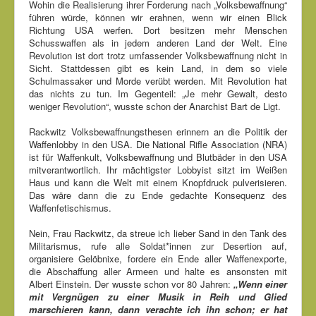
Wohin die Realisierung ihrer Forderung nach „Volksbewaffnung“
führen würde, können wir erahnen, wenn wir einen Blick
Richtung USA werfen. Dort besitzen mehr Menschen
Schusswaffen als in jedem anderen Land der Welt. Eine
Revolution ist dort trotz umfassender Volksbewaffnung nicht in
Sicht. Stattdessen gibt es kein Land, in dem so viele
Schulmassaker und Morde verübt werden. Mit Revolution hat
das nichts zu tun. Im Gegenteil: „Je mehr Gewalt, desto
weniger Revolution“, wusste schon der Anarchist Bart de Ligt.
Rackwitz Volksbewaffnungsthesen erinnern an die Politik der
Waffenlobby in den USA. Die National Rifle Association (NRA)
ist für Waffenkult, Volksbewaffnung und Blutbäder in den USA
mitverantwortlich. Ihr mächtigster Lobbyist sitzt im Weißen
Haus und kann die Welt mit einem Knopfdruck pulverisieren.
Das wäre dann die zu Ende gedachte Konsequenz des
Waffenfetischismus.
Nein, Frau Rackwitz, da streue ich lieber Sand in den Tank des
Militarismus, rufe alle Soldat*innen zur Desertion auf,
organisiere Gelöbnixe, fordere ein Ende aller Waffenexporte,
die Abschaffung aller Armeen und halte es ansonsten mit
Albert Einstein. Der wusste schon vor 80 Jahren:
„Wenn einer
mit Vergnügen zu einer Musik in Reih und Glied
marschieren kann, dann verachte ich ihn schon; er hat