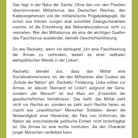
Das liegt in der Natur der Sache. Ohne den von den Preußen
übernommenen Militarismus des Deutschen Reiches, den
Kadavergehorsam und die militaristische Prügelpädagogik, die
schon aus kleinen Jungen anal autoritäre Zwangscharaktere
machte, ist die Entstehung des Nationalsozialismus nicht zu
verstehen. Wer den Militarismus als eine der wichtigen Quellen
des Faschismus ausblendet, betreibt Geschichtsklitterung.
So wie Rackwitz, wenn sie behauptet „Um eine Faschisierung
der Armee zu verhindern, bedarf es einer radikalen
wehrpolitischen Wende in der Linken“.
Rackwitz blendet aus, dass das Militär eine
Sozialisationsinstanz ist, die den Militaristen aller Couleur als
„Schule der Nation“ gilt. Rackwitz‘ Forderung, Linke sollten zur
Armee, ist absurd: Niemand ist Linke*r aufgrund der Gene,
sondern „der Mensch“ ist laut Marx ein „Ensemble der
gesellschaftlichen Verhältnisse“. Das heißt, das Militär zieht
nicht nur Rechte an, sondern es zieht auch Rechte heran, es
macht aus „unpolitischen“ Menschen Soldaten, denen die
Notwendigkeit einer Hierarchie, der Reiz von Uniformen, die
Nation als entscheidende politische Einheit nicht hinterfragbar
ist. Die Armee ist eine rechte Institution, die den Charakter
junger Menschen verderben kann.