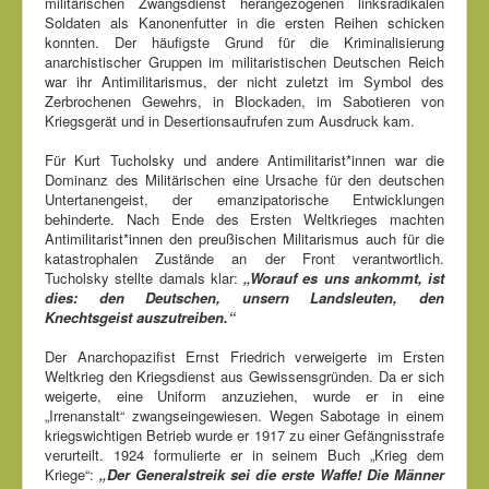
militärischen Zwangsdienst herangezogenen linksradikalen
Soldaten als Kanonenfutter in die ersten Reihen schicken
konnten. Der häufigste Grund für die Kriminalisierung
anarchistischer Gruppen im militaristischen Deutschen Reich
war ihr Antimilitarismus, der nicht zuletzt im Symbol des
Zerbrochenen Gewehrs, in Blockaden, im Sabotieren von
Kriegsgerät und in Desertionsaufrufen zum Ausdruck kam.
Für Kurt Tucholsky und andere Antimilitarist*innen war die
Dominanz des Militärischen eine Ursache für den deutschen
Untertanengeist, der emanzipatorische Entwicklungen
behinderte. Nach Ende des Ersten Weltkrieges machten
Antimilitarist*innen den preußischen Militarismus auch für die
katastrophalen Zustände an der Front verantwortlich.
Tucholsky stellte damals klar:
„Worauf es uns ankommt, ist
dies: den Deutschen, unsern Landsleuten, den
Knechtsgeist auszutreiben.“
Der Anarchopazifist Ernst Friedrich verweigerte im Ersten
Weltkrieg den Kriegsdienst aus Gewissensgründen. Da er sich
weigerte, eine Uniform anzuziehen, wurde er in eine
„Irrenanstalt“ zwangseingewiesen. Wegen Sabotage in einem
kriegswichtigen Betrieb wurde er 1917 zu einer Gefängnisstrafe
verurteilt. 1924 formulierte er in seinem Buch „Krieg dem
Kriege“:
„Der Generalstreik sei die erste Waffe! Die Männer