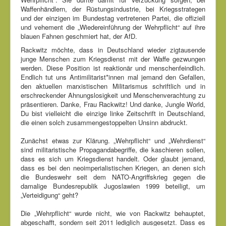
Waffenhändlern, der Rüstungsindustrie, bei Kriegsstrategen
und der einzigen im Bundestag vertretenen Partei, die offiziell
und vehement die „Wiedereinführung der Wehrpflicht“ auf ihre
blauen Fahnen geschmiert hat, der AfD.
Rackwitz möchte, dass in Deutschland wieder zigtausende
junge Menschen zum Kriegsdienst mit der Waffe gezwungen
werden. Diese Position ist reaktionär und menschenfeindlich.
Endlich tut uns Antimilitarist*innen mal jemand den Gefallen,
den aktuellen marxistischen Militarismus schriftlich und in
erschreckender Ahnungslosigkeit und Menschenverachtung zu
präsentieren. Danke, Frau Rackwitz! Und danke, Jungle World,
Du bist vielleicht die einzige linke Zeitschrift in Deutschland,
die einen solch zusammengestoppelten Unsinn abdruckt.
Zunächst etwas zur Klärung. „Wehrpflicht“ und „Wehrdienst“
sind militaristische Propagandabegriffe, die kaschieren sollen,
dass es sich um Kriegsdienst handelt. Oder glaubt jemand,
dass es bei den neoimperialistischen Kriegen, an denen sich
die Bundeswehr seit dem NATO-Angriffskrieg gegen die
damalige Bundesrepublik Jugoslawien 1999 beteiligt, um
„Verteidigung“ geht?
Die „Wehrpflicht“ wurde nicht, wie von Rackwitz behauptet,
abgeschafft, sondern seit 2011 lediglich ausgesetzt. Dass es