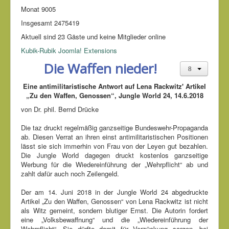
Monat
9005
Insgesamt
2475419
Aktuell sind 23 Gäste und keine Mitglieder online
Kubik-Rubik Joomla! Extensions
Die Waffen nieder!
Eine antimilitaristische Antwort auf Lena Rackwitz' Artikel
„Zu den Waffen, Genossen“, Jungle World 24, 14.6.2018
von Dr. phil. Bernd Drücke
Die taz druckt regelmäßig ganzseitige Bundeswehr-Propaganda
ab. Diesen Verrat an ihren einst antimilitaristischen Positionen
lässt sie sich immerhin von Frau von der Leyen gut bezahlen.
Die Jungle World dagegen druckt kostenlos ganzseitige
Werbung für die Wiedereinführung der „Wehrpflicht“ ab und
zahlt dafür auch noch Zeilengeld.
Der am 14. Juni 2018 in der Jungle World 24 abgedruckte
Artikel „Zu den Waffen, Genossen“ von Lena Rackwitz ist nicht
als Witz gemeint, sondern blutiger Ernst. Die Autorin fordert
eine „Volksbewaffnung“ und die „Wiedereinführung der
Wehrpflicht“. Sie dürfte damit für Verzückung sorgen, bei