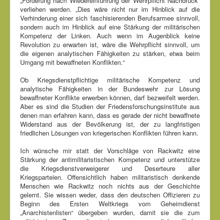
„Forderung nach Wiedereinführung der Wehrpflicht Nachdruck“
verliehen werden. „Dies wäre nicht nur im Hinblick auf die
Verhinderung einer sich faschisierenden Berufsarmee sinnvoll,
sondern auch im Hinblick auf eine Stärkung der militärischen
Kompetenz der Linken. Auch wenn im Augenblick keine
Revolution zu erwarten ist, wäre die Wehrpflicht sinnvoll, um
die eigenen analytischen Fähigkeiten zu stärken, etwa beim
Umgang mit bewaffneten Konflikten.“
Ob Kriegsdienstpflichtige militärische Kompetenz und
analytische Fähigkeiten in der Bundeswehr zur Lösung
bewaffneter Konflikte erwerben können, darf bezweifelt werden.
Aber es sind die Studien der Friedensforschungsinstitute aus
denen man erfahren kann, dass es gerade der nicht bewaffnete
Widerstand aus der Bevölkerung ist, der zu langfristigen
friedlichen Lösungen von kriegerischen Konflikten führen kann.
Ich wünsche mir statt der Vorschläge von Rackwitz eine
Stärkung der antimilitaristischen Kompetenz und unterstütze
die Kriegsdienstverweigerer und Deserteure aller
Kriegsparteien. Offensichtlich haben militaristisch denkende
Menschen wie Rackwitz noch nichts aus der Geschichte
gelernt. Sie wissen weder, dass den deutschen Offizieren zu
Beginn des Ersten Weltkriegs vom Geheimdienst
„Anarchistenlisten“ übergeben wurden, damit sie die zum