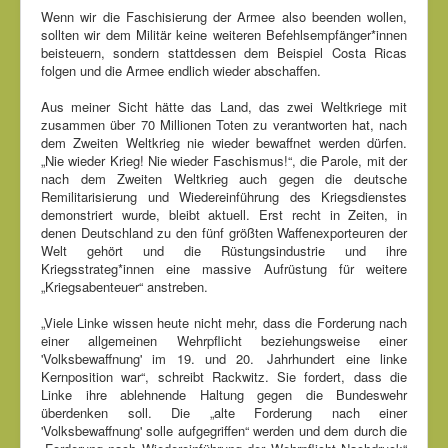
Wenn wir die Faschisierung der Armee also beenden wollen,
sollten wir dem Militär keine weiteren Befehlsempfänger*innen
beisteuern, sondern stattdessen dem Beispiel Costa Ricas
folgen und die Armee endlich wieder abschaffen.
Aus meiner Sicht hätte das Land, das zwei Weltkriege mit
zusammen über 70 Millionen Toten zu verantworten hat, nach
dem Zweiten Weltkrieg nie wieder bewaffnet werden dürfen.
„Nie wieder Krieg! Nie wieder Faschismus!“, die Parole, mit der
nach dem Zweiten Weltkrieg auch gegen die deutsche
Remilitarisierung und Wiedereinführung des Kriegsdienstes
demonstriert wurde, bleibt aktuell. Erst recht in Zeiten, in
denen Deutschland zu den fünf größten Waffenexporteuren der
Welt gehört und die Rüstungsindustrie und ihre
Kriegsstrateg*innen eine massive Aufrüstung für weitere
„Kriegsabenteuer“ anstreben.
„Viele Linke wissen heute nicht mehr, dass die Forderung nach
einer allgemeinen Wehrpflicht beziehungsweise einer
'Volksbewaffnung' im 19. und 20. Jahrhundert eine linke
Kernposition war“, schreibt Rackwitz. Sie fordert, dass die
Linke ihre ablehnende Haltung gegen die Bundeswehr
überdenken soll. Die „alte Forderung nach einer
'Volksbewaffnung' solle aufgegriffen“ werden und dem durch die