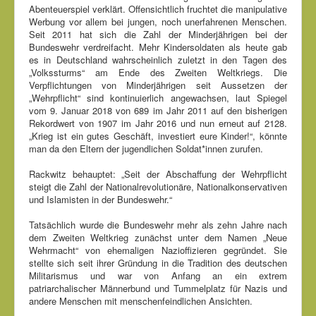
Abenteuerspiel verklärt. Offensichtlich fruchtet die manipulative
Werbung vor allem bei jungen, noch unerfahrenen Menschen.
Seit 2011 hat sich die Zahl der Minderjährigen bei der
Bundeswehr verdreifacht. Mehr Kindersoldaten als heute gab
es in Deutschland wahrscheinlich zuletzt in den Tagen des
„Volkssturms“ am Ende des Zweiten Weltkriegs. Die
Verpflichtungen von Minderjährigen seit Aussetzen der
„Wehrpflicht“ sind kontinuierlich angewachsen, laut Spiegel
vom 9. Januar 2018 von 689 im Jahr 2011 auf den bisherigen
Rekordwert von 1907 im Jahr 2016 und nun erneut auf 2128.
„Krieg ist ein gutes Geschäft, investiert eure Kinder!“, könnte
man da den Eltern der jugendlichen Soldat*innen zurufen.
Rackwitz behauptet: „Seit der Abschaffung der Wehrpflicht
steigt die Zahl der Nationalrevolutionäre, Nationalkonservativen
und Islamisten in der Bundeswehr.“
Tatsächlich wurde die Bundeswehr mehr als zehn Jahre nach
dem Zweiten Weltkrieg zunächst unter dem Namen „Neue
Wehrmacht“ von ehemaligen Nazioffizieren gegründet. Sie
stellte sich seit ihrer Gründung in die Tradition des deutschen
Militarismus und war von Anfang an ein extrem
patriarchalischer Männerbund und Tummelplatz für Nazis und
andere Menschen mit menschenfeindlichen Ansichten.