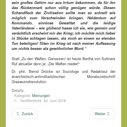
sein großes Gehirn nur aus Irrtum bekommen, da für ihn
das Rückenmark schon völlig genügen würde. Diesen
Schandfleck der Zivilisation sollte man so schnell wie
möglich zum Verschwinden bringen. Heldentum auf
Kommando, sinnlose Gewalttat und die leidige
Vaterländerei – wie glühend hasse ich sie, wie gemein und
verächtlich erscheint mir der Krieg; ich möchte mich lieber
in Stücke schlagen lassen, als mich an einem so elenden
Tun beteiligen! Töten im Krieg ist nach meiner Auffassung
um nichts besser als gewöhnlicher Mord.“
Statt „Zu den Waffen, Genossen“ ist heute Bertha von Suttners
Ruf aktueller denn je: „Die Waffen nieder!“
Dr. phil. Bernd Drücke ist Soziologe und Redakteur der
anarchistisch-antimilitaristischen Monatszeitschrift
Graswurzelrevolution.
Details
Kategorie:
Meinungen
Veröffentlicht: 22. Juni 2018
Zurück
Weiter