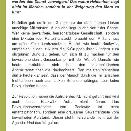
werden den Dienst verweigern! Das wahre Heldentum liegt
nicht im Morden, sondern in der Weigerung den Mord zu
tun!“
Natürlich gab es in der Geschichte der etatistischen Linken
unzählige Militaristen. Auch das liegt in der Natur der Sache.
Wer keine gewaltfreie, herrschaftslose Gesellschaft, sondern
eine Diktatur (der Partei) anstrebt, braucht den Militarismus,
um seine Ziele durchzusetzen. Ähnlich wie heute Rackwitz,
empfahlen in den 1970ern die K-Gruppen ihren Jüngern zum
olivgrünen Bund zu gehen, um sich fit zu machen für den
bevorstehenden „Klassenkampf mit der Waffe“. Damals wie
heute sträubten sich bei den anarchistischen
Antimilitarist*innen die Nackenhaare. Den meisten Menschen
dürfte heute klar sein, dass der Marsch durch die militärischen
Institutionen auch aus Linken Befehlsempfänger, aber keine
Revolutionäre macht.
Zur Revolution haben die Aufrufe des KB nicht geführt und wird
auch Lena Rackwitz‘ Aufruf nicht führen. Das
Revolutionsverständnis von Rackwitz ist nicht
emanzipatorisch, sondern eine grausame Gewaltfantasie vom
bewaffneten Aufstand. Dieser steht hierzulande nicht auf der
Agenda. Und das ist gut so.