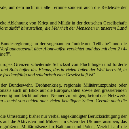
.de, auf dem nicht nur alle Termine sondern auch die Redetexte der
lte Ablehnung von Krieg und Militär in der deutschen Gesellschaft:
ormalität" hinzustellen, die Mehrheit der Menschen in unserem Land
r Bundesregierung an der sogenannten "nuklearen Teilhabe" und die
 Verfügungsgewalt über Atomwaffen verzichtet und das mit dem 2+4-
nell".
Europas Grenzen scheiternde Schicksal von Flüchtlingen und forderte
Botschafter des Elends, das in vielen Teilen der Welt herrscht, in
ie
friedensfähig und solidarisch eine Gesellschaft ist".
der Bundeswehr, Drohnenkrieg, regionale Militärstützpunkte oder
onazis auch im Blick auf die Europawahlen sowie den grassierenden
twendig und leicht auf einen Nenner zu bringen, betont das Netzwerk.
 - meist von beiden oder vielen beteiligten Seiten. Gerade auch die
 die Umsetzung bisher nur verbal angekündigter Berücksichtigung der
ss auf die Aktivisten und Milizen im Osten der Ukraine ausüben, das
rößeren Militärpräsenz im Baltikum und Polen, Verzicht auf die