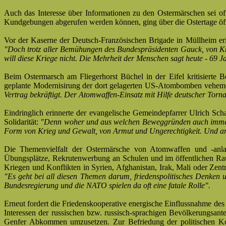
Auch das Interesse über Informationen zu den Ostermärschen sei of
Kundgebungen abgerufen werden können, ging über die Ostertage öfte
Vor der Kaserne der Deutsch-Französischen Brigade in Müllheim eri
"Doch trotz aller Bemühungen des Bundespräsidenten Gauck, von Kri
will diese Kriege nicht. Die Mehrheit der Menschen sagt heute - 69 J
Beim Ostermarsch am Fliegerhorst Büchel in der Eifel kritisierte
geplante Modernisirung der dort gelagerten US-Atombomben vehem
Vertrag bekräftigt. Der Atomwaffen-Einsatz mit Hilfe deutscher Tornad
Eindringlich erinnerte der evangelische Gemeindepfarrer Ulrich Sch
Solidarität:
"Denn woher und aus welchen Beweggründen auch immer die
Form von Krieg und Gewalt, von Armut und Ungerechtigkeit. Und an
Die Themenvielfalt der Ostermärsche von Atomwaffen und -anlage
Übungsplätze, Rekrutenwerbung an Schulen und im öffentlichen Rau
Kriegen und Konflikten in Syrien, Afghanistan, Irak, Mali oder Zent
"Es geht bei all diesen Themen darum, friedenspolitisches Denken u
Bundesregierung und die NATO
spielen da oft eine fatale Rolle".
Erneut fordert die Friedenskooperative energische Einflussnahme de
Interessen der russischen bzw. russisch-sprachigen Bevölkerungsant
Genfer Abkommen umzusetzen. Zur Befriedung der politischen Ko