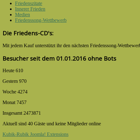
Friedenszitate
Innerer Frieden
Medien
Friedenssong-Wettbewerb
Die Friedens-CD's:
Mit jedem Kauf unter­stützt ihr den nächsten Friedens­song-­Wettbe­wer
Besucher seit dem 01.01.2016 ohne Bots
Heute
610
Gestern
970
Woche
4274
Monat
7457
Insgesamt
2473871
Aktuell sind 40 Gäste und keine Mitglieder online
Kubik-Rubik Joomla! Extensions