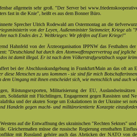
fenbar allgemein sehr groß. "Der Server bei www.friedenskooperative
rs fast in die Knie", heißt es aus dem Bonner Büro.
nnerte Sprecher Ulrich Rodewald am Ostermontag an die tiefverwurze
egsministerin von der Leyen, Außenminister Steinmeier, Kriege als "N
ahre nach Endes des 2. Weltkrieges: Wir pfeifen auf Eure Kriege!"
 Bernd Hahnfeld von der Ärzteorganisation IPPNW das Festhalten de
ent:
"Deutschland hat durch den Atomwaffensperrvertrag auf jegliche
os ist damit illegal. Er ist nach dem Völkerstrafgesetzbuch sogar krimi
affert bei der Abschlusskundgebung in Frankfurt/Main an das oft an 
se Menschen zu uns kommen - sie sind für mich Botschafterinnen und 
 dem Umgang mit ihnen entscheidet sich, wie menschlich und auch w
n, Rüstungsexporten, Militarisierung der EU, Auslandseinsätzen 
m, Solidarität mit Flüchtlingen, Engagement gegen Rassisten und Ne
ralafrika und der akuten Sorge um Eskalationen in der Ukraine sei no
nd Handeln gegen macht- und militärorientierte Konzepte einzufordern
s Westens auf die Entwaffnung des ukrainischen "Rechten Sektors" und
eile. Gleichermaßen müsse die russische Regierung ernsthaften Einflu
nflikte mit Russland gehöre auch das Abrücken der NATO von der g