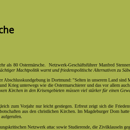
sche
mehr als 80 Ostermärsche. Netzwerk-Geschäftsführer Manfred Stenne
htiger Machtpolitik warnt und friedenspolitische Alternativen zu Säbel
der Abschlusskundgebung in Dortmund: "Selten in unserem Land sind M
nd Krieg unterwegs wie die Ostermarschierer und das vor allem auch 
oxen Kirchen in den Krisengebieten müssen viel stärker
für einen Gewa
gleich zum Vorjahr nur leicht gestiegen. Erfreut zeigt sich die Frie
sbotschaften aus den christlichen Kirchen. Im Magdeburger Dom hatte
 aufgerufen.
gskritischen Netzwerk attac sowie Studierende, die Zivilklauseln geg