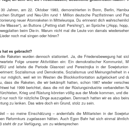
 30 Jahren, am 22. Oktober 1983, demonstrierten in Bonn, Berlin, Hamb
schen Stuttgart und Neu-Ulm rund 1 Million deutsche Pazifistinnen und Paz
tionierung neuer Atomraketen in Mitteleuropa. Du erinnerst dich wahrscheinlich 
che Wasser“), an Buttons („Petting statt Pershing“), an Sprüche („Hopp, hopp
wegplatten beim Die-in. Warum nicht mal die Leute von damals wiedersehen
 Lieder noch mal singen oder hören?
 hat es gebracht?
 die Raketen wurden dennoch stationiert. Ja, die Friedensbewegung hat si
rwartete Folge unserer Aktivitäten ein: Ein demokratischer Kommunist, M
SU und leitete die Periode Glasnost und Perestrojka in der Sowjetunion 
eriment: Sozialismus und Demokratie, Sozialismus und Meinungsfreiheit in e
 nur möglich, weil wir im Westen die Blockkonfrontation aufgelockert und d
u, dass die Raketen, die wir bekämpft hatten, schon 1987 wieder verschwan
htwei hat 1999 berichtet, dass die mit der Rüstungsindustrie verbandelten 
 fürchteten, Krieg und Rüstung könnten völlig aus der Mode kommen, und die
d nur noch für nützliche Dinge auszugeben. Demnach hatten wir es also beina
htung zu lenken. Das wäre doch ein Grund, stolz zu sein.
Weil – so meine Einschätzung – andernfalls die Militaristen in der Sowjet
nen Reformkurs zugelassen hätten. Auch Egon Bahr hat sich einmal ähnlich
3 steht dir zur Verfügung, um zu widersprechen