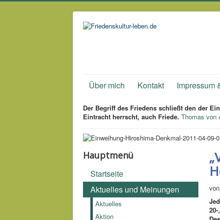
Über mich
Kontakt
Impressum 
Der Begriff des Friedens schließt den der Ein
Eintracht herrscht, auch Friede.
Thomas von A
„
Hauptmenü
H
Startseite
von
Aktuelles und Meinungen
Jed
Aktuelles
20-
Aktion
Des