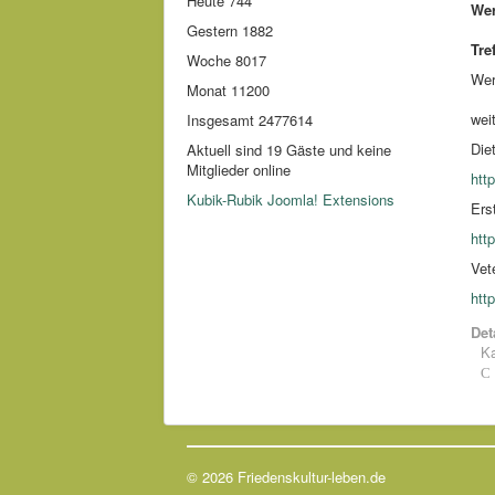
Heute
744
Wer
Gestern
1882
Tre
Woche
8017
Wer
Monat
11200
weit
Insgesamt
2477614
Die
Aktuell sind 19 Gäste und keine
Mitglieder online
htt
Kubik-Rubik Joomla! Extensions
Ers
htt
Vet
htt
Det
Ka
© 2026 Friedenskultur-leben.de