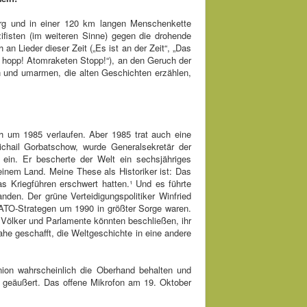
urg und in einer 120 km langen Menschenkette
ifisten (im weiteren Sinne) gegen die drohende
an Lieder dieser Zeit („Es ist an der Zeit“, „Das
, hopp! Atomraketen Stopp!“), an den Geruch der
 und umarmen, die alten Geschichten erzählen,
ch um 1985 verlaufen. Aber 1985 trat auch eine
ichail Gorbatschow, wurde Generalsekretär der
ein. Er bescherte der Welt ein sechsjähriges
inem Land. Meine These als Historiker ist: Das
as Kriegführen erschwert hatten.¹ Und es führte
den. Der grüne Verteidigungspolitiker Winfried
NATO-Strategen um 1990 in größter Sorge waren.
 Völker und Parlamente könnten beschließen, ihr
he geschafft, die Weltgeschichte in eine andere
union wahrscheinlich die Oberhand behalten und
 geäußert. Das offene Mikrofon am 19. Oktober