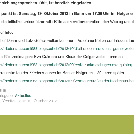
 sich angesprochen fühlt, ist herzlich eingeladen!
ffpunkt ist Samstag, 19. Oktober 2013 in Bonn um 17:00 Uhr im Hofgarte
 die Initiative unterstützen will: Bitte auch weiterverbreiten, den Weblog und
er Infos:
ther Dehm und Lutz Görner wollen kommen - Veteranentreffen der Friedensta
p://friedenstauben1983.blogspot.de/2013/10/diether-dehm-und-lutz-gorner-wolle
te Rückmeldungen: Eva Quistorp und Klaus der Geiger wollen kommen
p://friedenstauben1983.blogspot.de/2013/09/erste-ruckmeldungen-eva-quistorp
eranentreffen der Friedenstauben im Bonner Hofgarten – 30 Jahre später
p://friedenstauben1983.blogspot.de/2013/09/veteranentreffen-der-friedenstaube
ails
tegorie:
Aktuelles
Veröffentlicht: 10. Oktober 2013