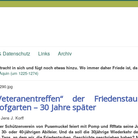
& Datenschutz
Links
Archiv
tracht in sich und fügt noch etwas hinzu. Wo immer daher Friede ist, da 
quin (um 1225-1274)
Veteranentreffen“ der Friedens
ofgarten – 30 Jahre später
 Jens J. Korff
er Schützenverein von Pusemuckel feiert mit Pomp und Rfftata seine J
, 30- oder 40-jährigen Abifeier. Und da soll die 30jährige Wiederkehr
de
 Tags, an dem wir, die Friedentauben,
Geschichte geschrieben haben? N