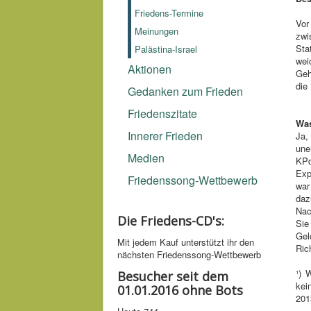
Friedens-Termine
Vor
Meinungen
zwi
Sta
Palästina-Israel
wei
Aktionen
Geh
die
Gedanken zum Frieden
Friedenszitate
Was
Innerer Frieden
Ja,
une
Medien
KPd
Exp
Friedenssong-Wettbewerb
war
daz
Nac
Die Friedens-CD's:
Sie
Gel
Mit jedem Kauf unter­stützt ihr den
Ric
nächsten Friedens­song-­Wettbe­werb
¹) 
Besucher seit dem
kei
01.01.2016 ohne Bots
201