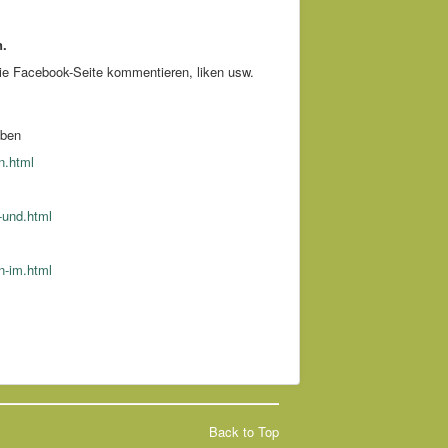
n.
 die Facebook-Seite kommentieren, liken usw.
uben
n.html
-und.html
n-im.html
Back to Top