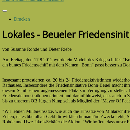
Drucken
Lokales - Beueler Friedensinit
von Susanne Rohde und Dieter Riebe
Am Freitag, den 17.8.2012 wurde ein Modell des Kriegsschiffes "Bonn
ein buntes Friedensschiff mit dem Namen "Bonn" passt besser zu Bonn
Insgesamt protestierten ca. 20 bis 24 FriedensaktivistInnen wieder
Rathauses. Insbesondere die Friedensinitiative Bonn-Beuel macht ihr
diesem Schiff einen angemessenen Platz zur Verfügung zu stellen. D
Friedensdemonstrationen erinnert und darauf hinweist, dass auch in
bis zu unserem OB Jürgen Nimptsch als Mitglied der "Mayor Of Pea
"Wir lehnen Militäreinsätze, wie auch die Einsätze von Militärschiff
Zeiten, da es überall an Geld für wirklich humanitäre Zwecke fehlt,
Rohde und Uwe Jakob-Schäfer die Aktion. "Wir hoffen, dass unser Fri