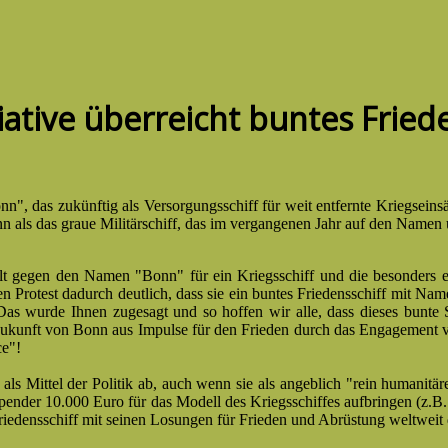
iative überreicht buntes Fried
", das zukünftig als Versorgungsschiff für weit entfernte Kriegseinsät
 als das graue Militärschiff, das im vergangenen Jahr auf den Namen u
holt gegen den Namen "Bonn" für ein Kriegsschiff und die besonders 
en Protest dadurch deutlich, dass sie ein buntes Friedensschiff mit 
as wurde Ihnen zugesagt und so hoffen wir alle, dass dieses bunte S
 Zukunft von Bonn aus Impulse für den Frieden durch das Engagement v
ce"!
e als Mittel der Politik ab, auch wenn sie als angeblich "rein humanitä
 Spender 10.000 Euro für das Modell des Kriegsschiffes aufbringen (z
edensschiff mit seinen Losungen für Frieden und Abrüstung weltweit d