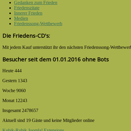
Gedanken zum Frieden
Friedenszitate
Innerer Frieden
Medien
Friedenssong-Wettbewerb
Die Friedens-CD's:
Mit jedem Kauf unter­stützt ihr den nächsten Friedens­song-­Wettbe­wer
Besucher seit dem 01.01.2016 ohne Bots
Heute
444
Gestern
1343
Woche
9060
Monat
12243
Insgesamt
2478657
Aktuell sind 19 Gäste und keine Mitglieder online
Kubik-Rubik Joomla! Extensions