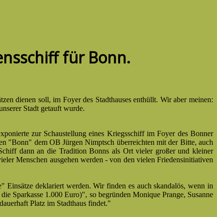
ensschiff für Bonn.
zen dienen soll, im Foyer des Stadthauses enthüllt. Wir aber meinen:
nserer Stadt getauft wurde.
exponierte zur Schaustellung eines Kriegsschiff im Foyer des Bonner
Namen "Bonn" dem OB Jürgen Nimptsch überreichten mit der Bitte, auch
chiff dann an die Tradition Bonns als Ort vieler großer und kleiner
ieler Menschen ausgehen werden - von den vielen Friedensinitiativen
re" Einsätze deklariert werden. Wir finden es auch skandalös, wenn in
.B. die Sparkasse 1.000 Euro)", so begründen Monique Prange, Susanne
auerhaft Platz im Stadthaus findet."