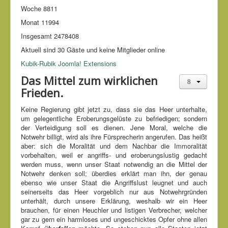
Woche
8811
Monat
11994
Insgesamt
2478408
Aktuell sind 30 Gäste und keine Mitglieder online
Kubik-Rubik Joomla! Extensions
Das Mittel zum wirklichen
Frieden.
Keine Regierung gibt jetzt zu, dass sie das Heer unterhalte,
um gelegentliche Eroberungsgelüste zu befriedigen; sondern
der Verteidigung soll es dienen. Jene Moral, welche die
Notwehr billigt, wird als ihre Fürsprecherin angerufen. Das heißt
aber: sich die Moralität und dem Nachbar die Immoralität
vorbehalten, weil er angriffs- und eroberungslustig gedacht
werden muss, wenn unser Staat notwendig an die Mittel der
Notwehr denken soll; überdies erklärt man ihn, der genau
ebenso wie unser Staat die Angriffslust leugnet und auch
seinerseits das Heer vorgeblich nur aus Notwehrgründen
unterhält, durch unsere Erklärung, weshalb wir ein Heer
brauchen, für einen Heuchler und listigen Verbrecher, welcher
gar zu gern ein harmloses und ungeschicktes Opfer ohne allen