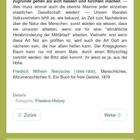
zugrunde gehen als sich hassen und fürchten machen
, —
dies muss einmal auch die oberste Maxime jeder einzelnen
staatlichen Gesellschaft werden! — Unsern liberalen
Volksvertretern fehlt es, wie bekannt, an Zeit zum Nachdenken
über die Natur des Menschen: sonst würden sie wissen, dass
sie umsonst arbeiten, wenn sie für eine "allmähliche
Herabminderung der Militärlast" arbeiten. Vielmehr: erst wenn
diese Art Not am größten ist, wird auch die Art Gott am
nächsten sein, die hier allein helfen kann. Der Kriegsglorien-
Baum kann nur mit einem Male, durch einen Blitzschlag
zerstört werden: der Blitz aber kommt, ihr wisst es ja, aus der
Höhe.
Friedrich Wilhelm Nietzsche (1844-1900)
, Menschliches,
Allzumenschliches II, Ein Buch für freie Geister, 1879
Details
Kategorie:
Friedens-History
Zurück
Weiter