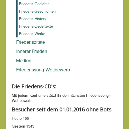
Friedens-Gedichte
Menschen, die daneben stehen und sie gewähren lassen.
Albert Einstein (1879-1955)
Friedens-Geschichten
Friedens-History
Friedens-Liedertexte
Friedens-Werke
Friedenszitate
Innerer Frieden
Medien
Friedenssong-Wettbewerb
Die Friedens-CD's:
Mit jedem Kauf unter­stützt ihr den nächsten Friedens­song-­
Wettbe­werb
Besucher seit dem 01.01.2016 ohne Bots
Heute
195
Gestern
1343