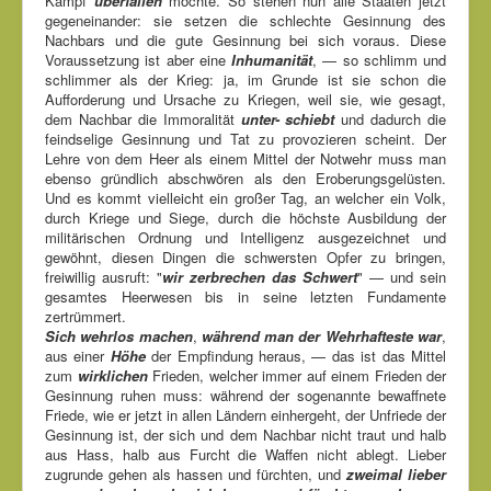
Kampf
überfallen
möchte. So stehen nun alle Staaten jetzt
gegeneinander: sie setzen die schlechte Gesinnung des
Nachbars und die gute Gesinnung bei sich voraus. Diese
Voraussetzung ist aber eine
Inhumanität
, — so schlimm und
schlimmer als der Krieg: ja, im Grunde ist sie schon die
Aufforderung und Ursache zu Kriegen, weil sie, wie gesagt,
dem Nachbar die Immoralität
unter- schiebt
und dadurch die
feindselige Gesinnung und Tat zu provozieren scheint. Der
Lehre von dem Heer als einem Mittel der Notwehr muss man
ebenso gründlich abschwören als den Eroberungsgelüsten.
Und es kommt vielleicht ein großer Tag, an welcher ein Volk,
durch Kriege und Siege, durch die höchste Ausbildung der
militärischen Ordnung und Intelligenz ausgezeichnet und
gewöhnt, diesen Dingen die schwersten Opfer zu bringen,
freiwillig ausruft: "
wir zerbrechen das Schwert
" — und sein
gesamtes Heerwesen bis in seine letzten Fundamente
zertrümmert.
Sich wehrlos machen
,
während man der Wehrhafteste war
,
aus einer
Höhe
der Empfindung heraus, — das ist das Mittel
zum
wirklichen
Frieden, welcher immer auf einem Frieden der
Gesinnung ruhen muss: während der sogenannte bewaffnete
Friede, wie er jetzt in allen Ländern einhergeht, der Unfriede der
Gesinnung ist, der sich und dem Nachbar nicht traut und halb
aus Hass, halb aus Furcht die Waffen nicht ablegt. Lieber
zugrunde gehen als hassen und fürchten, und
zweimal lieber