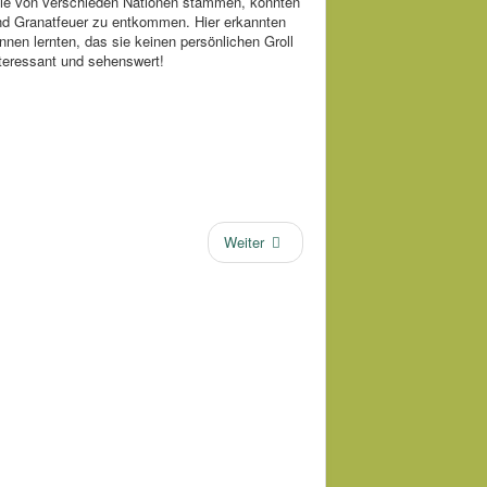
 die von verschieden Nationen stammen, konnten
nd Granatfeuer zu entkommen. Hier erkannten
en lernten, das sie keinen persönlichen Groll
teressant und sehenswert!
Weiter