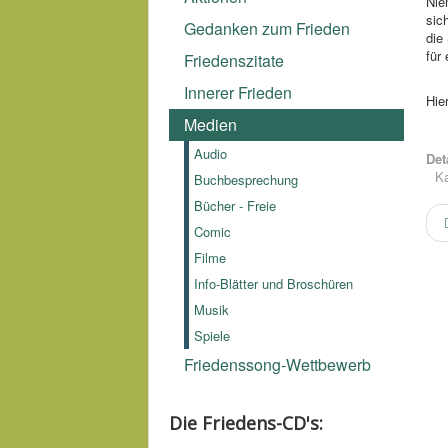
Nie
sic
Gedanken zum Frieden
die
für
Friedenszitate
Innerer Frieden
Hie
Medien
Audio
Det
Ka
Buchbesprechung
Bücher - Freie
Comic
Filme
Info-Blätter und Broschüren
Musik
Spiele
Friedenssong-Wettbewerb
Die Friedens-CD's: