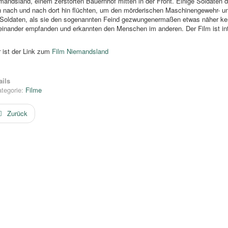
mandsland, einem zerstörten Bauernhof mitten in der Front. Einige Soldaten
h nach und nach dort hin flüchten, um den mörderischen Maschinengewehr- u
 Soldaten, als sie den sogenannten Feind gezwungenermaßen etwas näher kenn
 einander empfanden und erkannten den Menschen im anderen. Der Film ist in
r ist der Link zum
Film Niemandsland
ails
tegorie:
Filme
Zurück