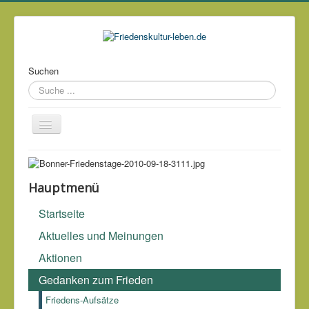
Suchen
Über mich
Kontakt
Hauptmenü
Impressum & Datenschutz
Startseite
Links
Aktuelles und Meinungen
Archiv
Aktionen
Gedanken zum Frieden
Krieg ist die eigentliche Amme des exekutiven
Größenwahnsinns.
James Madison (1751 - 1836)
, vierter
Friedens-Aufsätze
amerikanischer Präsident, 1795