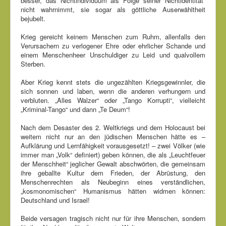
besser, das Nichtindividuum als Folge seiner Nichtidentität
nicht wahrnimmt, sie sogar als göttliche Auserwähltheit
bejubelt.
Krieg gereicht keinem Menschen zum Ruhm, allenfalls den
Verursachern zu verlogener Ehre oder ehrlicher Schande und
einem Menschenheer Unschuldiger zu Leid und qualvollem
Sterben.
Aber Krieg kennt stets die ungezählten Kriegsgewinnler, die
sich sonnen und laben, wenn die anderen verhungern und
verbluten. „Alles Walzer“ oder „Tango Korrupti“, vielleicht
„Kriminal-Tango“ und dann „Te Deum“!
Nach dem Desaster des 2. Weltkriegs und dem Holocaust bei
weitem nicht nur an den jüdischen Menschen hätte es –
Aufklärung und Lernfähigkeit vorausgesetzt! – zwei Völker (wie
immer man „Volk“ definiert) geben können, die als „Leuchtfeuer
der Menschheit“ jeglicher Gewalt abschwörten, die gemeinsam
ihre geballte Kultur dem Frieden, der Abrüstung, den
Menschenrechten als Neubeginn eines verständlichen,
„kosmonomischen“ Humanismus hätten widmen können:
Deutschland und Israel!
Beide versagen tragisch nicht nur für ihre Menschen, sondern