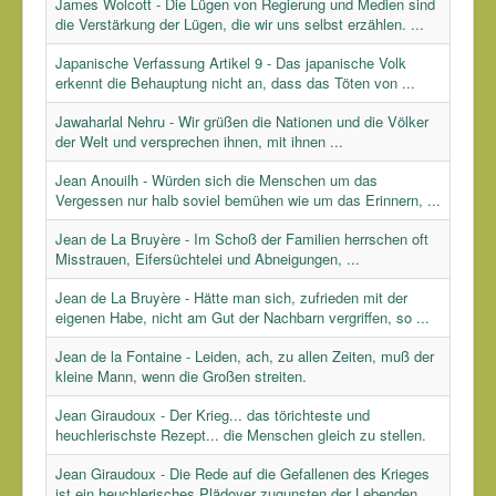
James Wolcott - Die Lügen von Regierung und Medien sind
die Verstärkung der Lügen, die wir uns selbst erzählen. ...
Japanische Verfassung Artikel 9 - Das japanische Volk
erkennt die Behauptung nicht an, dass das Töten von ...
Jawaharlal Nehru - Wir grüßen die Nationen und die Völker
der Welt und versprechen ihnen, mit ihnen ...
Jean Anouilh - Würden sich die Menschen um das
Vergessen nur halb soviel bemühen wie um das Erinnern, ...
Jean de La Bruyère - Im Schoß der Familien herrschen oft
Misstrauen, Eifersüchtelei und Abneigungen, ...
Jean de La Bruyère - Hätte man sich, zufrieden mit der
eigenen Habe, nicht am Gut der Nachbarn vergriffen, so ...
Jean de la Fontaine - Leiden, ach, zu allen Zeiten, muß der
kleine Mann, wenn die Großen streiten.
Jean Giraudoux - Der Krieg... das törichteste und
heuchlerischste Rezept... die Menschen gleich zu stellen.
Jean Giraudoux - Die Rede auf die Gefallenen des Krieges
ist ein heuchlerisches Plädoyer zugunsten der Lebenden.