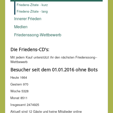
Pythagoras (570-510 v.u.Z.)
Friedens-Zitate - kurz
Friedens-Zitate - lang
Innerer Frieden
Medien
Friedenssong-Wettbewerb
Die Friedens-CD's:
Mit jedem Kauf unter­stützt ihr den nächsten Friedens­song-­
Wettbe­werb
Besucher seit dem 01.01.2016 ohne Bots
Heute
1664
Gestern
970
Woche
5328
Monat
8511
Insgesamt
2474925
Aktuell sind 12 Gäste und keine Mitglieder online