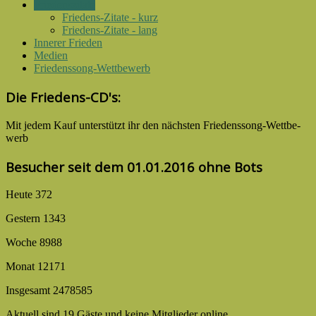
Friedenszitate
Friedens-Zitate - kurz
Friedens-Zitate - lang
Innerer Frieden
Medien
Friedenssong-Wettbewerb
Die Friedens-CD's:
Mit jedem Kauf unter­stützt ihr den nächsten Friedens­song-­Wettbe­
werb
Besucher seit dem 01.01.2016 ohne Bots
Heute
372
Gestern
1343
Woche
8988
Monat
12171
Insgesamt
2478585
Aktuell sind 19 Gäste und keine Mitglieder online