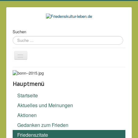
Suchen
Über mich
Kontakt
Hauptmenü
Impressum & Datenschutz
Startseite
Links
Aktuelles und Meinungen
Archiv
Aktionen
Gedanken zum Frieden
Friedenszitate
Für die Bösen dient alles als Vorwand.
Voltaire (1694-1778)