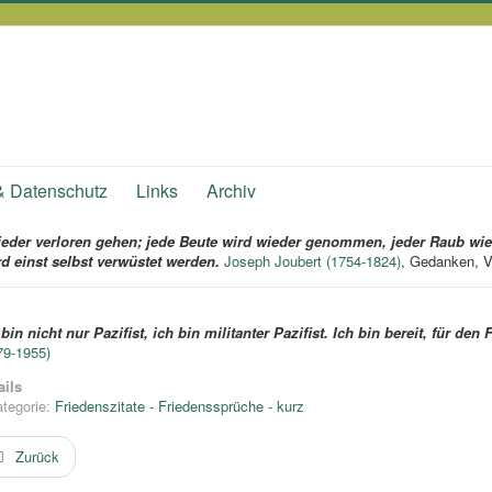
& Datenschutz
Links
Archiv
der verloren gehen; jede Beute wird wieder genommen, jeder Raub wieder
rd einst selbst verwüstet werden.
Joseph Joubert (1754-1824)
, Gedanken, 
 bin nicht nur Pazifist, ich bin militanter Pazifist. Ich bin bereit, für de
79-1955)
ails
tegorie:
Friedenszitate - Friedenssprüche - kurz
Zurück