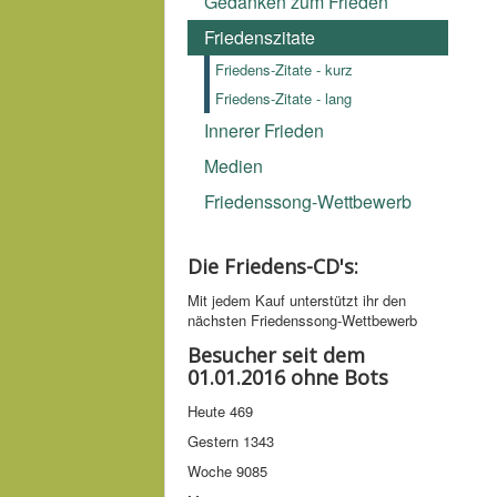
Gedanken zum Frieden
Friedenszitate
Friedens-Zitate - kurz
Friedens-Zitate - lang
Innerer Frieden
Medien
Friedenssong-Wettbewerb
Die Friedens-CD's:
Mit jedem Kauf unter­stützt ihr den
nächsten Friedens­song-­Wettbe­werb
Besucher seit dem
01.01.2016 ohne Bots
Heute
469
Gestern
1343
Woche
9085